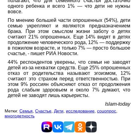
полагают, что для семейного счастья достаточно
одного ребенка и всего 1% — что дети не нужны
вовсе.
По мнению большей части опрошенных (54%), дети
семью укрепляют и являются предназначением
брака. При этом смыслом жизни заботу о детях
считают 21% опрошенных. Еще 14% видят в детях
продолжение человеческого рода, 12% — поддержку
в пожилом возрасте, и только 7% — просто большое
счастье, - пишет РИА Новости.
44% респондентов уверены, что семьи не заводят
детей из-за нехватки средств. Еще 25% опрошенных
отказ от родительства называют эгоизмом, 12%
считают это страхом перед ответственностью. При
этом 9% россиян объясняют отказ от продолжения
рода слабым здоровьем и около 7% думают, что
детей не заводят лишь карьеристы.
Islam-today
Метки:
Семья
,
Счастье
,
Дети
,
исследование
,
соцопрос
,
многодетность