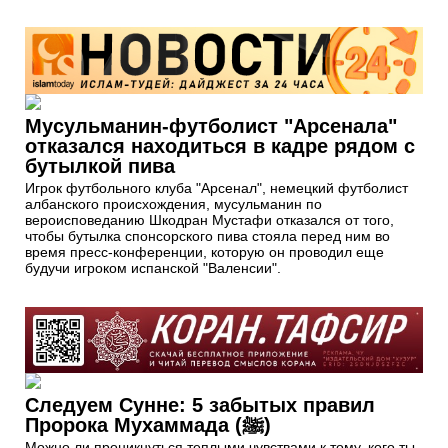
Мусульманин-футболист "Арсенала"
отказался находиться в кадре рядом с
бутылкой пива
Игрок футбольного клуба "Арсенал", немецкий футболист
албанского происхождения, мусульманин по
вероисповеданию Шкодран Мустафи отказался от того,
чтобы бутылка спонсорского пива стояла перед ним во
время пресс-конференции, которую он проводил еще
будучи игроком испанской "Валенсии".
Следуем Сунне: 5 забытых правил
Пророка Мухаммада (ﷺ)
Можно ли проникнуться теплыми чувствами к тому, кого ты