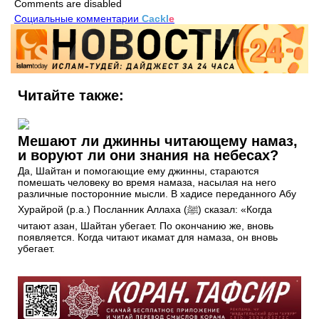
Comments are disabled
Социальные комментарии
Cackl
e
Читайте также:
Мешают ли джинны читающему намаз,
и воруют ли они знания на небесах?
Да, Шайтан и помогающие ему джинны, стараются
помешать человеку во время намаза, насылая на него
различные посторонние мысли. В хадисе переданного Абу
Хурайрой (р.а.) Посланник Аллаха (ﷺ) сказал: «Когда
читают азан, Шайтан убегает. По окончанию же, вновь
появляется. Когда читают икамат для намаза, он вновь
убегает.