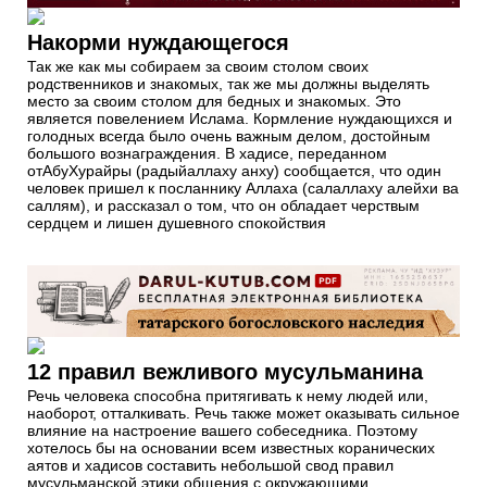
Накорми нуждающегося
Так же как мы собираем за своим столом своих
родственников и знакомых, так же мы должны выделять
место за своим столом для бедных и знакомых. Это
является повелением Ислама. Кормление нуждающихся и
голодных всегда было очень важным делом, достойным
большого вознаграждения. В хадисе, переданном
отАбуХурайры (радыйаллаху анху) сообщается, что один
человек пришел к посланнику Аллаха (салаллаху алейхи ва
саллям), и рассказал о том, что он обладает черствым
сердцем и лишен душевного спокойствия
12 правил вежливого мусульманина
Речь человека способна притягивать к нему людей или,
наоборот, отталкивать. Речь также может оказывать сильное
влияние на настроение вашего собеседника. Поэтому
хотелось бы на основании всем известных коранических
аятов и хадисов составить небольшой свод правил
мусульманской этики общения с окружающими.