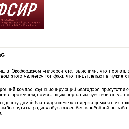
ас
ц в Оксфордском университете, выяснили, что пернаты
твом этого является тот факт, что птицы летают в чужие 
тренний компас, функционирующий благодаря присутствию 
ется протеином, помогающим пернатым чувствовать магнит
т дорогу домой благодаря железу, содержащемуся в их клюв
 выбор пути на родину обусловлен бесперебойной выработк
.