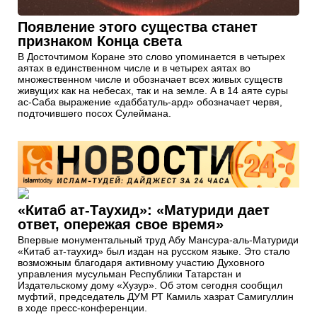
Появление этого существа станет
признаком Конца света
В Досточтимом Коране это слово упоминается в четырех
аятах в единственном числе и в четырех аятах во
множественном числе и обозначает всех живых существ
живущих как на небесах, так и на земле. А в 14 аяте суры
ас-Саба выражение «даббатуль-ард» обозначает червя,
подточившего посох Сулеймана.
«Китаб ат-Таухид»: «Матуриди дает
ответ, опережая свое время»
Впервые монументальный труд Абу Мансура-аль-Матуриди
«Китаб ат-таухид» был издан на русском языке. Это стало
возможным благодаря активному участию Духовного
управления мусульман Республики Татарстан и
Издательскому дому «Хузур». Об этом сегодня сообщил
муфтий, председатель ДУМ РТ Камиль хазрат Самигуллин
в ходе пресс-конференции.