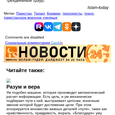
трехдневный траур.
Islam-today
Метки:
Пакистан
,
Теракт
,
боевики
,
террористы
,
траур
,
пакистанское военное училище
Comments are disabled
Социальные комментарии
Cackl
e
Читайте также:
Разум и вера
Ум подобен машине, которая производит автоматический
расчет информации. Есть цель, и ум механически
подбирает пути к ней, выстраивает цепочки, конечным
звеном которой будет достижение цели. При этом
игнорируется множество важных деталей «пути», таких как
нравственность, правдивость, мораль. «Благодаря» уму