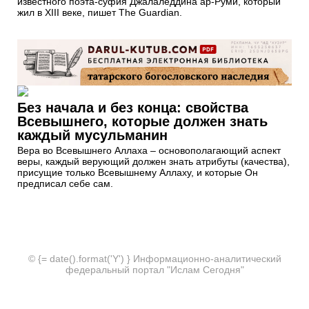
известного поэта-суфия Джалаледдина ар-Руми, который
жил в XIII веке, пишет The Guardian.
Без начала и без конца: свойства
Всевышнего, которые должен знать
каждый мусульманин
Вера во Всевышнего Аллаха – основополагающий аспект
веры, каждый верующий должен знать атрибуты (качества),
присущие только Всевышнему Аллаху, и которые Он
предписал себе сам.
© {= date().format('Y') } Информационно-аналитический
федеральный портал "Ислам Сегодня"