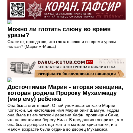
Можно ли глотать слюну во время
уразы?
Скажите, правда же, что глотать слюни во время уразы
нельзя? (Марьям-Маша)
Досточтимая Мария - вторая женщина,
которая родила Пророку Мухаммаду
(мир ему) ребенка
Она была египтянкой. О ней упоминается как о Марии
Коптской. Ее настоящее имя Мария бинт Шам’ун. Родом
она была из египетской деревни Хафн, провинции Саид,
что на восточном берегу Нила. В преданиях говорится, что
она была дочерью отца-копта и матери-христианки, и в
малом возрасте была отдана во дворец Мукавкиса