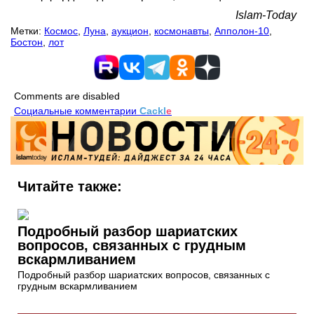
Islam-Today
Метки:
Космос
,
Луна
,
аукцион
,
космонавты
,
Апполон-10
,
Бостон
,
лот
Comments are disabled
Социальные комментарии
Cackl
e
Читайте также:
Подробный разбор шариатских
вопросов, связанных с грудным
вскармливанием
Подробный разбор шариатских вопросов, связанных с
грудным вскармливанием