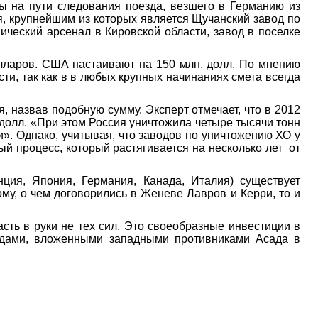
сы на пути следования поезда, везшего в Германию из
я, крупнейшим из которых является Щучанский завод по
ческий арсенал в Кировской области, завод в поселке
долларов. США настаивают на 150 млн. долл. По мнению
ти, так как в в любых крупных начинаниях смета всегда
 назвав подобную сумму. Эксперт отмечает, что в 2012
 долл. «При этом Россия уничтожила четыре тысячи тонн
и». Однако, учитывая, что заводов по уничтожению ХО у
ный процесс, который растягивается на несколько лет от
ция, Япония, Германия, Канада, Италия) существует
у, о чем договорились в Женеве Лавров и Керри, то и
сть в руки не тех сил. Это своеобразные инвестиции в
ардами, вложенными западными противниками Асада в