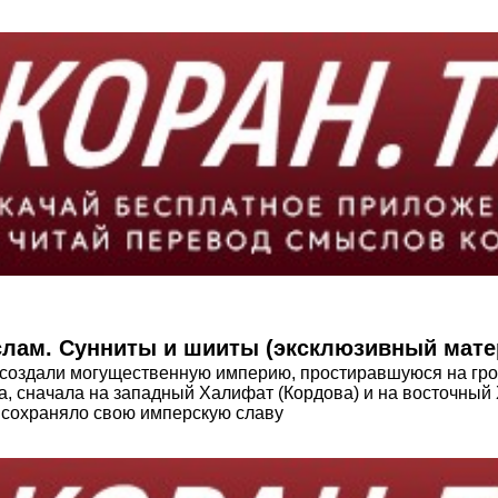
Ислам. Сунниты и шииты (эксклюзивный мате
 создали могущественную империю, простиравшуюся на гро
а, сначала на западный Халифат (Кор­дова) и на восточный
 сохраняло свою имперскую славу