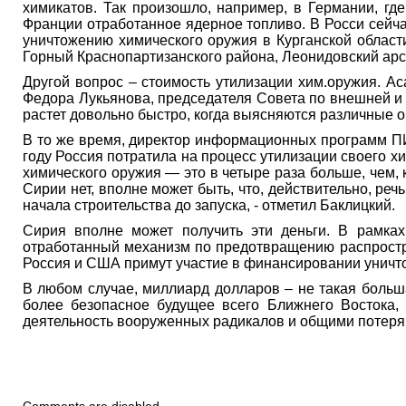
химикатов. Так произошло, например, в Германии, гд
Франции отработанное ядерное топливо. В Росси сейча
уничтожению химического оружия в Курганской област
Горный Краснопартизанского района, Леонидовский арсе
Другой вопрос – стоимость утилизации хим.оружия. Ас
Федора Лукьянова, председателя Совета по внешней и о
растет довольно быстро, когда выясняются различные о
В то же время, директор информационных программ ПИР
году Россия потратила на процесс утилизации своего х
химического оружия — это в четыре раза больше, чем, 
Сирии нет, вполне может быть, что, действительно, реч
начала строительства до запуска, - отметил Баклицкий.
Сирия вполне может получить эти деньги. В рамках
отработанный механизм по предотвращению распростра
Россия и США примут участие в финансировании уничт
В любом случае, миллиард долларов – не такая больша
более безопасное будущее всего Ближнего Востока,
деятельность вооруженных радикалов и общими потеря