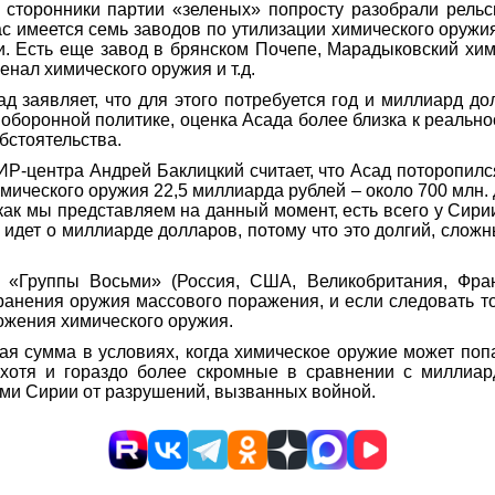
е сторонники партии «зеленых» попросту разобрали рель
с имеется семь заводов по утилизации химического оружи
и. Есть еще завод в брянском Почепе, Марадыковский хими
нал химического оружия и т.д.
ад заявляет, что для этого потребуется год и миллиард 
боронной политике, оценка Асада более близка к реальнос
бстоятельства.
-центра Андрей Баклицкий считает, что Асад поторопился,
имического оружия 22,5 миллиарда рублей – около 700 млн.
как мы представляем на данный момент, есть всего у Сири
ь идет о миллиарде долларов, потому что это долгий, слож
 «Группы Восьми» (Россия, США, Великобритания, Фран
нения оружия массового поражения, и если следовать том
ожения химического оружия.
я сумма в условиях, когда химическое оружие может попа
 хотя и гораздо более скромные в сравнении с милли
ми Сирии от разрушений, вызванных войной.