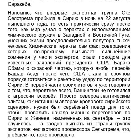
Саракебе.
Напомню, что впервые экспертная группа Оке
Селстрема прибыла в Сирию в ночь на 22 августа
нынешнего года, то есть практически сразу после
того, как мир узнал о терактах с использованием
химического оружия в Западной и Восточной Гуте,
унесших жизни предположительно полутора тысяч
человек. Химические теракты, сам факт совершения
которых по-прежнему вызывает сильнейшие
сомнения у части экспертов, стали поводом для
известных заявлений президента США Барака
Обамы о «красной черте», которую якобы пересёк
Башар Асад, после чего США стали в срочном
порядке готовиться к ракетному удару по территории
Сирии. В первой части своих итогов я уже говорила
о том, что, вероятнее всего, Вашингтон не готовился
к агрессии всерьёз. Просто североатлантическим
элитам, как истинным авторам кровавого сирийского
сценария, нужен был серьёзный повод для того,
чтобы провалить начало мирных переговоров по
Сирии в Женеве, намеченных на сентябрь, – это
случилось – а заодно выгнать из страны группу
экспертов несчастного профессора Сельстрема, что,
в общем-то, тоже произошло.