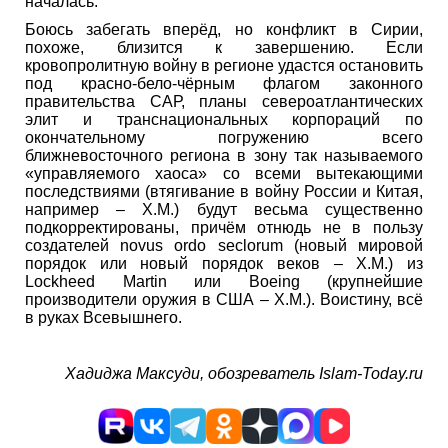
началась.
Боюсь забегать вперёд, но конфликт в Сирии,
похоже, близится к завершению. Если
кровопролитную войну в регионе удастся остановить
под красно-бело-чёрным флагом законного
правительства САР, планы североатлантических
элит и транснациональных корпораций по
окончательному погружению всего
ближневосточного региона в зону так называемого
«управляемого хаоса» со всеми вытекающими
последствиями (втягивание в войну России и Китая,
например – Х.М.) будут весьма существенно
подкорректированы, причём отнюдь не в пользу
создателей novus ordo seclorum (новый мировой
порядок или новый порядок веков – Х.М.) из
Lockheed Martin или Boeing (крупнейшие
производители оружия в США – Х.М.). Воистину, всё
в руках Всевышнего.
Хадиджа Максуди, обозреватель Islam-Today.ru