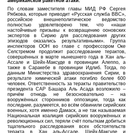
американской ракетной атаки.
По словам заместителя главы МИД РФ Сергея
Рябкова, которые приводит «Русская служба BBC»,
российское внешнеполитическое ведомство
полностью удовлетворено тем, что «наши
настойчивые призывы к возвращению ооновских
экспертов в Сирию для расследования других
эпизодов оказались результативными». Группа
инспекторов ООН во главе с профессором Оке
Селстремом продолжит расследование терактов,
совершённых в марте нынешнего года в Хан аль-
Ассале и Шейх-Максуде в провинции Алеппо, а
также в Саракебе в провинции Идлиб. Тогда, по
данным Министерства здравоохранения Сирии, в
результате химической атаки погибло более 600
человек. Ответственность за теракты правительство
президента САР Башара Аль Асада возложило –
причём отнюдь не безосновательно – на
вооружённых сторонников оппозиции, тогда как
последние, разумеется, во всём обвинили сирийских
военных, хотя именно Дамаск, а не так называемая
Национальная коалиция сирийских вооружённых и
революционных сил, теряли счёт попыткам добиться
тщательного расследования всех обстоятельств
теракта в Хан аль-Ассале, Шейх-Максуде и