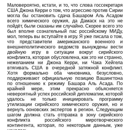
Маловероятно, кстати, и то, что слова госсекретаря
США Джона Керри о том, что агрессию против Сирии
могла бы остановить сдача Башаром Аль Асадом
всего химического оружия, да Дамаск на это не
пойдёт, были сказаны им случайно. Скорее всего это
был вполне сознательный пас российскому МИДу,
мол, теперь вы вступайте в игру. Я уже писала о том,
что представители американского военного и
внешнеполитического ведомств вынуждены вести
двойную игру в ситуации вокруг сирийского
конфликта, которая обусловлена, как это ни странно,
нежеланием ни Джона Керри, ни Чака Хейгела
втягивать США в очередной затяжной конфликт.
Хотя формально оба чиновника, безусловно,
поддерживают официальную позицию Вашингтона
по отношению к режиму Башара Аль Асада. По
крайней мере, этим прекрасно объясняется
невероятный успех российской дипломатии, которой
удалось не только инициировать программу
утилизации сирийского химического оружия, но и
вернуть ооновских экспертов в регион. Следующим
шагом должна стать отправка в зону сирийского
конфликта российского миротворческого
контингента, которая, по некоторым данным, уже