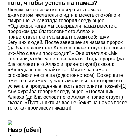
того, чтобы успеть на намаз?
Людям, которые хотят совершить намаз с
джамаатом, желательно идти в мечеть спокойно и
смиренно. Абу Катада говорил следующее:
«Однажды, когда мы совершали намаз вместе с
пророком (да благословит его Аллах и
приветствует!), он услышал позади себя шум
бегущих людей. После завершения намаза пророк
(да благословит его Аллах и приветствует!) спросил
их:«Что с вами происходит?» Они ответили: «Мы
спешили, чтобы успеть на намаз». Тогда пророк (да
благословит его Аллах и приветствует!) сказал:
«Впредь не поступайте так. Идите на намаз
спокойно и не спеша (с достоинством). Совершите
вместе с имамом ту часть молитвы, на которую вы
успели, а пропущенные часть восполните позже!»[1].
Абу Хурайра говорил следующее: «Посланник
Аллаха (да благословит его Аллах и приветствует!)
сказал: «Пусть никто из вас не бежит на намаз после
того, как произнесут икамат!
Назр (обет)