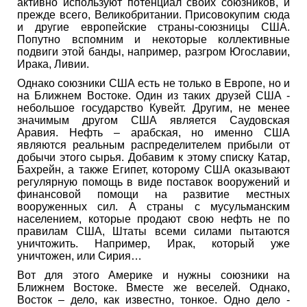
активно используют потенциал своих союзников, и
прежде всего, Великобритании. Присовокупим сюда
и другие европейские страны-союзницы США.
Попутно вспомним и некоторые коллективные
подвиги этой банды, например, разгром Югославии,
Ирака, Ливии.
Однако союзники США есть не только в Европе, но и
на Ближнем Востоке. Один из таких друзей США -
небольшое государство Кувейт. Другим, не менее
значимым другом США является Саудовская
Аравия. Нефть – арабская, но именно США
являются реальным распределителем прибыли от
добычи этого сырья. Добавим к этому списку Катар,
Бахрейн, а также Египет, которому США оказывают
регулярную помощь в виде поставок вооружений и
финансовой помощи на развитие местных
вооруженных сил. А страны с мусульманским
населением, которые продают свою нефть не по
правилам США, Штаты всеми силами пытаются
уничтожить. Например, Ирак, который уже
уничтожен, или Сирия…
Вот для этого Америке и нужны союзники на
Ближнем Востоке. Вместе же веселей. Однако,
Восток – дело, как известно, тонкое. Одно дело -