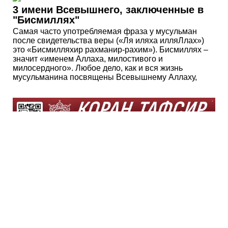
3 имени Всевышнего, заключенные в
"Бисмиллях"
Самая часто употребляемая фраза у мусульман
после свидетельства веры («Ля иляха илляЛлах»)
это «Бисмилляхир рахманир-рахим»). Бисмиллях –
значит «именем Аллаха, милостивого и
милосердного». Любое дело, как и вся жизнь
мусульманина посвящены Всевышнему Аллаху,
10 особенностей Пророка Нуха (а.с.)
Аллах Всевышний дал пророку Нуху (а.с.) десять
особенностей. Он был первым из великих пророков
улуль-азм. Его шариат отменил прежние шариаты.
Шариаты пророков Идриса и Шита (мир им)
завершились и нашли в нем свое продолжение. Его
называли вторым праотцом человечества. Он был
направлен ко всем людям. В День воскрешения он
восстанет из могилы вторым после Расулюллаха