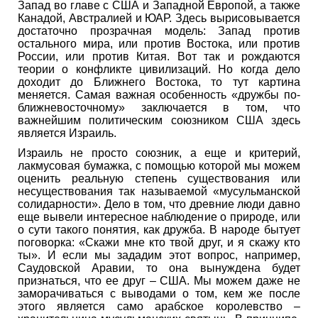
Запад во главе с США и Западной Европой, а также
Канадой, Австралией и ЮАР. Здесь вырисовывается
достаточно прозрачная модель: Запад против
остального мира, или против Востока, или против
России, или против Китая. Вот так и рождаются
теории о конфликте цивилизаций. Но когда дело
доходит до Ближнего Востока, то тут картина
меняется. Самая важная особенность «дружбы по-
ближневосточному» заключается в том, что
важнейшим политическим союзником США здесь
является Израиль.
Израиль не просто союзник, а еще и критерий,
лакмусовая бумажка, с помощью которой мы можем
оценить реальную степень существования или
несуществования так называемой «мусульманской
солидарности». Дело в том, что древние люди давно
еще вывели интересное наблюдение о природе, или
о сути такого понятия, как дружба. В народе бытует
поговорка: «Скажи мне кто твой друг, и я скажу кто
ты». И если мы зададим этот вопрос, например,
Саудовской Аравии, то она вынуждена будет
признаться, что ее друг – США. Мы можем даже не
заморачиваться с выводами о том, кем же после
этого является само арабское королевство –