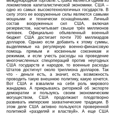
международной торговле. Страна является одним из
локомотивов капиталистической экономики. США –
одно из самых высокотехнологичных государств. В
силу этого ее вооруженные силы являются самыми
мощными и технически оснащёнными. Личный
состав вооруженных сил США, включая
резервистов, насчитывает свыше трёх миллионов
человек. Официально объявленный военный
бюджет США достигает почти 700 миллиардов
долларов. Однако если добавить к этому суммы,
выделяемые на регулярную военно-финансовую
помощь прямым и косвенным союзникам и
режимам, и если учесть расходы на проведение
многочисленных спецопераций против неугодных
США государств и народов, то военные расходы
Штатов достигнут около триллиона долларов. Так
что - деньги есть, а значит, есть возможность
проводить такую внешнюю политику, какую хочется.
Вот США и взвалили на себя роль мирового
жандарма. А прикрываясь риторикой об экспорте
демократии и пользуясь своим экономическим
могуществом, США продолжают плодотворно
развивать имперские захватнические традиции. В
этом деле США активно пользуются проверенной
политикой «разделяй и властвуй». А еще США