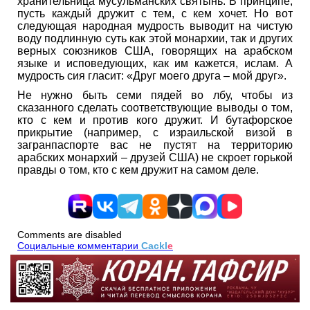
хранительница мусульманских святынь. В принципе,
пусть каждый дружит с тем, с кем хочет. Но вот
следующая народная мудрость выводит на чистую
воду подлинную суть как этой монархии, так и других
верных союзников США, говорящих на арабском
языке и исповедующих, как им кажется, ислам. А
мудрость сия гласит: «Друг моего друга – мой друг».
Не нужно быть семи пядей во лбу, чтобы из
сказанного сделать соответствующие выводы о том,
кто с кем и против кого дружит. И бутафорское
прикрытие (например, с израильской визой в
загранпаспорте вас не пустят на территорию
арабских монархий – друзей США) не скроет горькой
правды о том, кто с кем дружит на самом деле.
Comments are disabled
Социальные комментарии
Cackl
e