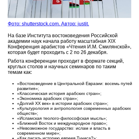
Фото: shutterstock.com. Автор: justit.
На базе Института востоковедения Российской
академии наук начала работу масштабная XIX
Конференция арабистов «Чтения И.М. Смилянской»,
которая будет проходить с 2 по 26 декабря.
Работа конференции проходит в формате секций,
круглых столов и научных семинаров по таким
темам как:
«Востоковедение в Центральной Евразии: восемь путей
развития»;
«Классическая история арабских стран»;
«Экономика арабских стран»;
«Долгий XX век» в истории арабских стран»;
«Культурология и антропология современных арабских
обществ»;
«Исламская теолого-философская мысль»;
«Ближний Восток и международное право»;
«Невозможное государство: ислам и власть в
современном мире»;
«Как писать историю евреев Туниса?»;