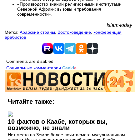
«Производство знаний религиозными институтами
Северной Африки: вызовы и требования
современности».
Islam-today
Метки:
Арабские страны
,
Востоковедение
,
конференция
арабистов
Comments are disabled
Социальные комментарии
Cackl
e
Читайте также:
10 фактов о Каабе, которых вы,
возможно, не знали
Нет места на Земле более почитаемого мусульманином
нежели Мекка, эпицентром которой является Кааба -