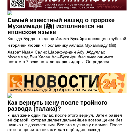
Самый известный нашид о пророке
Мухаммаде (ﷺ) исполняется на
японском языке
Касыда Бурда - шедевр Имама Бусайри посвящен глубокой
и горячей любви к Посланнику Аллаха Мухаммаду (ﷺ).
Хазрат Имам Салих Шарафуд-дин Абу ’Абдуллах
Мухаммад Бин Хасан Аль-Бусайри был выдающимся
поэтом в 7 веке по календарю хиджры. Он родился...
Как вернуть жену после тройного
развода (талака)?
Я дал жене один талак, после этого вернул. Затем развел
её фразой, которая делает дальнейшее возвращение без
никаха не дозволенным. Все это я узнал у имамов. После
этого я прочитал никах и дал ещё один развод...