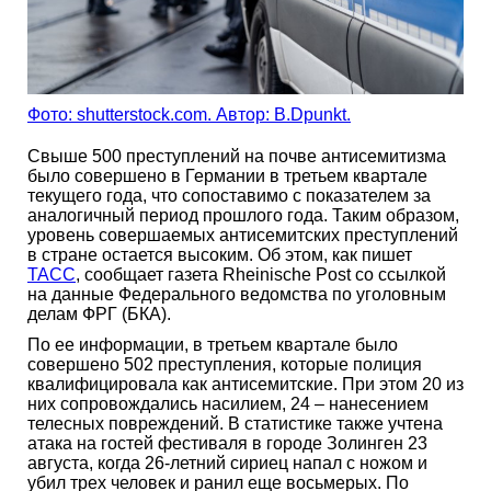
Фото: shutterstock.com. Автор: B.Dpunkt.
Свыше 500 преступлений на почве антисемитизма
было совершено в Германии в третьем квартале
текущего года, что сопоставимо с показателем за
аналогичный период прошлого года. Таким образом,
уровень совершаемых антисемитских преступлений
в стране остается высоким. Об этом, как пишет
ТАСС
, сообщает газета Rheinische Post со ссылкой
на данные Федерального ведомства по уголовным
делам ФРГ (БКА).
По ее информации, в третьем квартале было
совершено 502 преступления, которые полиция
квалифицировала как антисемитские. При этом 20 из
них сопровождались насилием, 24 – нанесением
телесных повреждений. В статистике также учтена
атака на гостей фестиваля в городе Золинген 23
августа, когда 26-летний сириец напал с ножом и
убил трех человек и ранил еще восьмерых. По