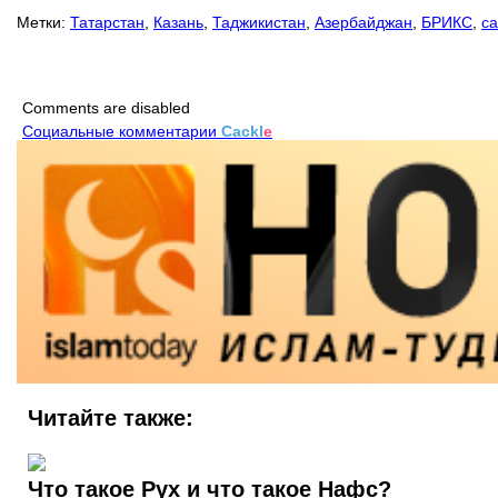
Метки:
Татарстан
,
Казань
,
Таджикистан
,
Азербайджан
,
БРИКС
,
са
Comments are disabled
Социальные комментарии
Cackl
e
Читайте также:
Что такое Рух и что такое Нафс?