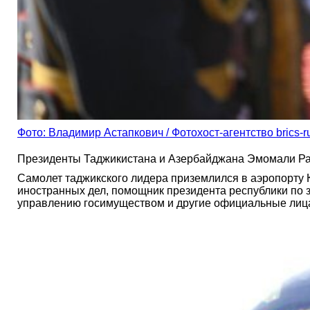
Фото: Владимир Астапкович / Фотохост-агентство brics-ru
Президенты Таджикистана и Азербайджана Эмомали Рах
Самолет таджикского лидера приземлился в аэропорту 
иностранных дел, помощник президента республики по 
управлению госимуществом и другие официальные лиц