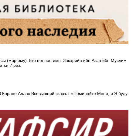
сы (мир ему). Его полное имя: Закарийя ибн Азан ибн Муслим
тся 7 раз.
В Коране Аллах Всевышний сказал: «Поминайте Меня, и Я буду