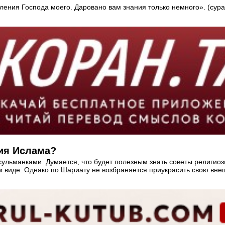
еления Господа моего. Даровано вам знания только немного». (сур
ния Ислама?
сульманками. Думается, что будет полезным знать советы религио
 виде. Однако по Шариату не возбраняется приукрасить свою внеш