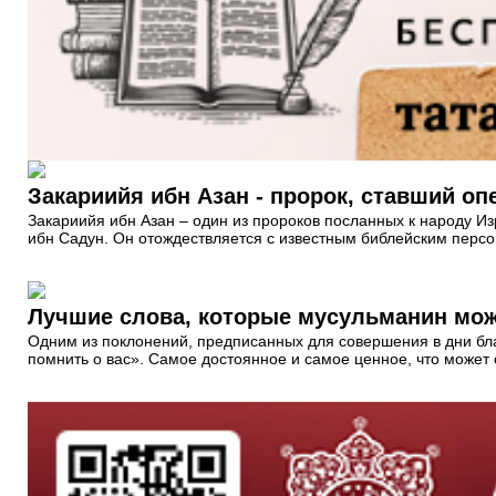
Закариийя ибн Азан - пророк, ставший опе
Закариийя ибн Азан – один из пророков посланных к народу И
ибн Садун. Он отождествляется с известным библейским перс
Лучшие слова, которые мусульманин може
Одним из поклонений, предписанных для совершения в дни бл
помнить о вас». Самое достоянное и самое ценное, что может 