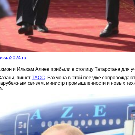
ssia2024.ru.
мон и Ильхам Алиев прибыли в столицу Татарстана для у
Казани, пишет
ТАСС
. Рахмона в этой поездке сопровождаю
зарубежным связям, министр промышленности и новых техн
а.