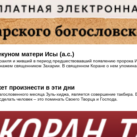
куном матери Исы (а.с.)
зраиля и живший в период предшествовавший появлению пророка И
онажем священником Захарии. В священном Коране о нем упоминае
т произнести в эти дни
агословенного месяца Зуль-хиджа, является совершение такбира. 
сделать человек – это поминать Своего Творца и Господа.