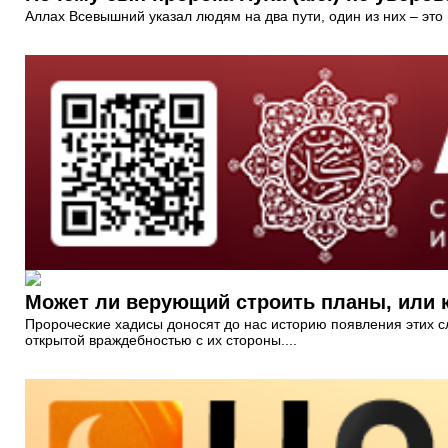
Аллах Всевышний указал людям на два пути, один из них – это п
Может ли верующий строить планы, или 
Пророческие хадисы доносят до нас историю появления этих с
открытой враждебностью с их стороны....