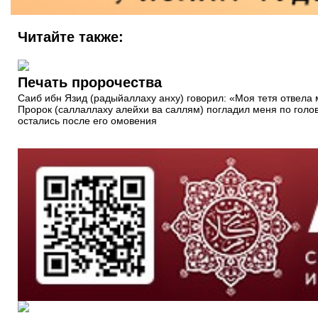
Читайте также:
Печать пророчества
Саиб ибн Язид (радыйаллаху анху) говорил: «Моя тетя отвела 
Пророк (саллаллаху алейхи ва саллям) погладил меня по голов
остались после его омовения