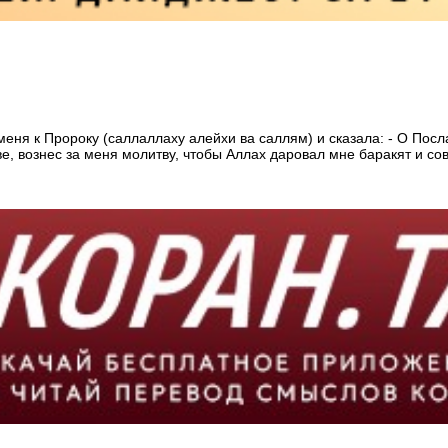
меня к Пророку (саллаллаху алейхи ва саллям) и сказала: - О Посл
е, вознес за меня молитву, чтобы Аллах даровал мне баракят и со