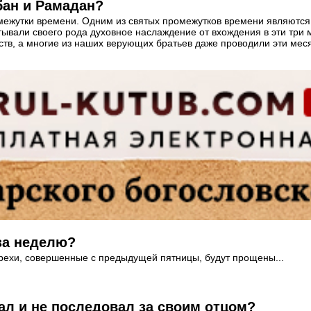
бан и Рамадан?
межутки времени. Одним из святых промежутков времени являются
тывали своего рода духовное наслаждение от вхождения в эти три
ств, а многие из наших верующих братьев даже проводили эти мес
 за неделю?
е грехи, совершенные с предыдущей пятницы, будут прощены...
вал и не последовал за своим отцом?