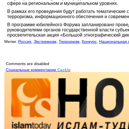
сфере на региональном и муниципальном уровнях.
В рамках его проведения будут работать тематические 
терроризма, информационного обеспечения и современ
В программе юбилейного Форума запланировано провед
руководителями органов государственной власти субъе
просветительская акция «Большой этнографический ди
Метки:
Россия
,
Экстремизм
,
Терроризм
,
Конкурс
,
Национальная 
Comments are disabled
Социальные комментарии
Cackl
e