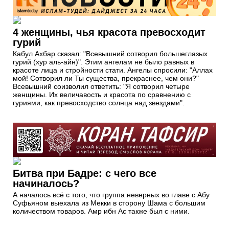
4 женщины, чья красота превосходит
гурий
Кабул Ахбар сказал: "Всевышний сотворил большеглазых
гурий (хур аль-айн)". Этим ангелам не было равных в
красоте лица и стройности стати. Ангелы спросили: "Аллах
мой! Сотворил ли Ты существа, прекраснее, чем они?"
Всевышний соизволил ответить: "Я сотворил четыре
женщины. Их величавость и красота по сравнению с
гуриями, как превосходство солнца над звездами".
Битва при Бадре: с чего все
начиналось?
А началось всё с того, что группа неверных во главе с Абу
Суфьяном выехала из Мекки в сторону Шама с большим
количеством товаров. Амр ибн Ас также был с ними.