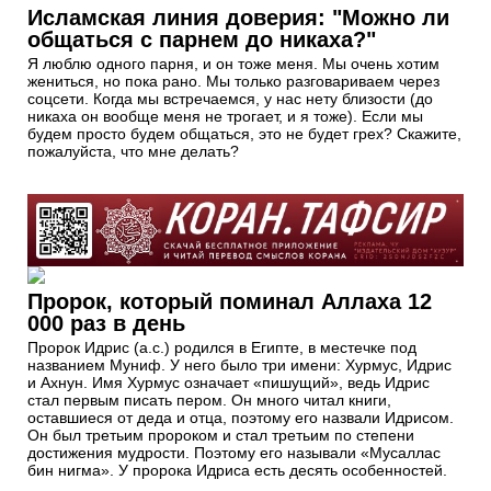
Исламская линия доверия: "Можно ли
общаться с парнем до никаха?"
Я люблю одного парня, и он тоже меня. Мы очень хотим
жениться, но пока рано. Мы только разговариваем через
соцсети. Когда мы встречаемся, у нас нету близости (до
никаха он вообще меня не трогает, и я тоже). Если мы
будем просто будем общаться, это не будет грех? Скажите,
пожалуйста, что мне делать?
Пророк, который поминал Аллаха 12
000 раз в день
Пророк Идрис (а.с.) родился в Египте, в местечке под
названием Муниф. У него было три имени: Хурмус, Идрис
и Ахнун. Имя Хурмус означает «пишущий», ведь Идрис
стал первым писать пером. Он много читал книги,
оставшиеся от деда и отца, поэтому его назвали Идрисом.
Он был третьим пророком и стал третьим по степени
достижения мудрости. Поэтому его называли «Мусаллас
бин нигма». У пророка Идриса есть десять особенностей.