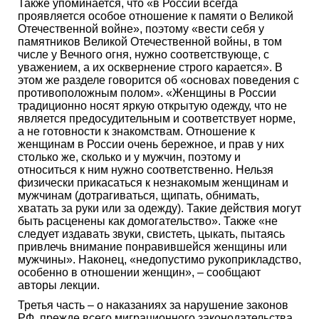
Также упоминается, что «в России всегда
проявляется особое отношение к памяти о Великой
Отечественной войне», поэтому «вести себя у
памятников Великой Отечественной войны, в том
числе у Вечного огня, нужно соответствующе, с
уважением, а их осквернение строго карается». В
этом же разделе говорится об «основах поведения с
противоположным полом». «Женщины в России
традиционно носят яркую открытую одежду, что не
является предосудительным и соответствует норме,
а не готовности к знакомствам. Отношение к
женщинам в России очень бережное, и прав у них
столько же, сколько и у мужчин, поэтому и
относиться к ним нужно соответственно. Нельзя
физически прикасаться к незнакомым женщинам и
мужчинам (дотрагиваться, щипать, обнимать,
хватать за руки или за одежду). Такие действия могут
быть расценены как домогательство». Также «не
следует издавать звуки, свистеть, цыкать, пытаясь
привлечь внимание понравившейся женщины или
мужчины». Наконец, «недопустимо рукоприкладство,
особенно в отношении женщин», – сообщают
авторы лекции.
Третья часть – о наказаниях за нарушение законов
РФ, прежде всего миграционного законодательства.