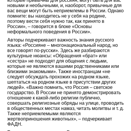
которые привычны для россиян, могут быть для вас
новыми и необычными, и, наоборот, привычные для
вас вещи могут быть неприемлемы в России. Однако
помните: вы находитесь не у себя на родине,
поэтому вести себя нужно так, как принято в
России», – говорится в блоке «Основы
неформального поведения в России».
Авторы подчеркивают важность знания русского
языка: «Россияне – многонациональный народ, но
все говорят по-русски». Здесь же разбираются
культурные нюансы: «Обращения «брат» или
«сестра» не подходят для общения с людьми,
которые не являются вашими родственниками или
близкими знакомыми». Также иностранцам «не
следует обсуждать прохожих на родном языке,
шептаться на родном языке в присутствии других
людей». «Важно помнить, что Россия – светское
государство. В России не принято демонстрировать
отношение к какой-либо религии публично,
совершать религиозные обряды на улице, проводить
в общественных местах намаз, читать молитвы и т. д.
Также неприемлемыми являются
жертвоприношения животных», – подчеркивает
ФАДН.