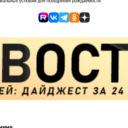
циальных условий для поощрения рождаемости.
нина