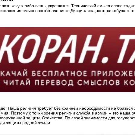
лать какую-либо вещь, украшать». Технический смысл слова тадж
 искажения смыслового значения». Дисциплина, которая обучает э
асию. Наша религия требует без крайней необходимости не браться
ия. Поэтому с точки зрения религии служба в армии – это наша об
вооруженной защите Отечества. По своей значимости для государст
ради защиты родной земли