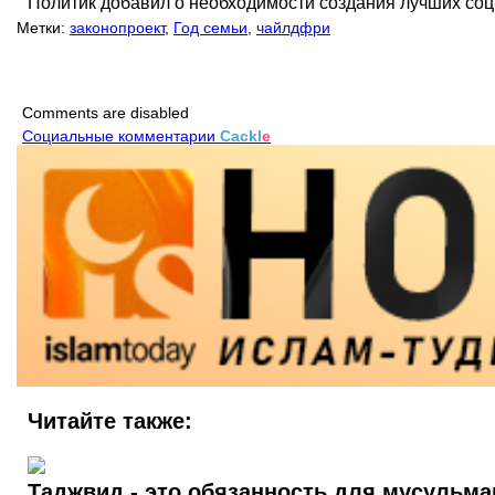
Политик добавил о необходимости создания лучших со
Метки:
законопроект
,
Год семьи
,
чайлдфри
Comments are disabled
Социальные комментарии
Cackl
e
Читайте также:
Таджвид - это обязанность для мусульма