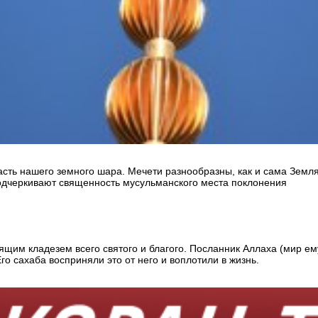
сть нашего земного шара. Мечети разнообразны, как и сама Земля
подчеркивают священность мусульманского места поклонения
им кладезем всего святого и благого. Посланник Аллаха (мир ем
го сахаба восприняли это от него и воплотили в жизнь.