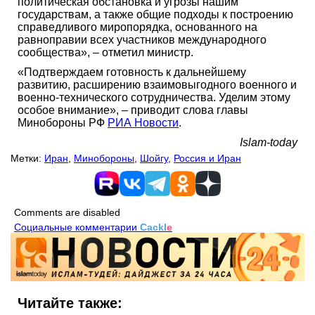
политическая обстановка и угрозы нашим
государствам, а также общие подходы к построению
справедливого миропорядка, основанного на
равноправии всех участников международного
сообщества», – отметил министр.
«Подтверждаем готовность к дальнейшему
развитию, расширению взаимовыгодного военного и
военно-технического сотрудничества. Уделим этому
особое внимание», – приводит слова главы
Минобороны РФ
РИА Новости
.
Islam-today
Метки:
Иран
,
Минобороны
,
Шойгу
,
Россия и Иран
Comments are disabled
Социальные комментарии
Cackl
e
Читайте также: