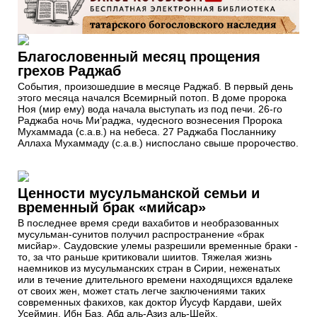
Благословенный месяц прощения
грехов Раджаб
События, произошедшие в месяце Раджаб. В первый день
этого месяца начался Всемирный потоп. В доме пророка
Ноя (мир ему) вода начала выступать из под печи. 26-го
Раджаба ночь Ми’раджа, чудесного вознесения Пророка
Мухаммада (с.а.в.) на небеса. 27 Раджаба Посланнику
Аллаха Мухаммаду (с.а.в.) ниспослано свыше пророчество.
Ценности мусульманской семьи и
временный брак «мийсар»
В последнее время среди вахабитов и необразованных
мусульман-сунитов получил распространение «брак
мисйар». Саудовские улемы разрешили временные браки -
то, за что раньше критиковали шиитов. Тяжелая жизнь
наемников из мусульманских стран в Сирии, неженатых
или в течение длительного времени находящихся вдалеке
от своих жен, может стать легче заключениями таких
современных факихов, как доктор Йусуф Кардави, шейх
Усеймин, Ибн Баз, Абд аль-Азиз аль-Шейх.