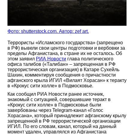
Фото: shutterstock.com. Автор: zef art.
Террористы «Исламского государства» (запрещено
в РФ) вывели свои центры подготовки и вербовки за
пределы Афганистана, в стране их не осталось. Об
этом заявил
РИА Новости
глава политического
офиса талибов («Талибан» – запрещенная в РФ
террористическая организация) в Катаре Сухейль
Шахин, комментируя сообщения о причастности
афганского крыла ИГИЛ «Вилаят Хорасан» к теракту
в «Крокус сити холле» в Подмосковье.
Как сообщил РИА Новости ранее источник,
знакомый с ситуацией, совершившие теракт в
«Крокус сити холле» в Подмосковье были
завербованы через Telegram-канал «Голос
Хорасана», который принадлежит афганскому крылу
запрещенной в РФ террористической организации
ИГИЛ. По его словам, канал, который на данный
момент удален, управлялся из Афганистана