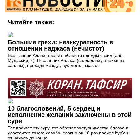
Читайте также:
Большие грехи: неаккуратность в
отношении наджаса (нечистот)
Всевышний Аллах говорит: «Очисти одежды свои» (аль-
Мудассир, 4). Посланник Аллаха (саллаллаху алейхи ва
саллям), проходя между двух могил, сказал:
10 благословений, 5 сердец и
исполнение желаний заключены в этой
суре
Тот прочтет эту суру, тот обретет заступничество Аллаха и
удостоится такого саваба, словно он 10 раз прочел Кур'ан
от начала до конца.