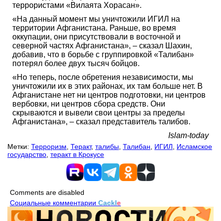
террористами «Вилаята Хорасан».
«На данный момент мы уничтожили ИГИЛ на
территории Афганистана. Раньше, во время
оккупации, они присутствовали в восточной и
северной частях Афганистана», – сказал Шахин,
добавив, что в борьбе с группировкой «Талибан»
потерял более двух тысяч бойцов.
«Но теперь, после обретения независимости, мы
уничтожили их в этих районах, их там больше нет. В
Афганистане нет ни центров подготовки, ни центров
вербовки, ни центров сбора средств. Они
скрываются и вывели свои центры за пределы
Афганистана», – сказал представитель талибов.
Islam-today
Метки:
Терроризм
,
Теракт
,
талибы
,
Талибан
,
ИГИЛ
,
Исламское
государство
,
теракт в Крокусе
Comments are disabled
Социальные комментарии
Cackl
e