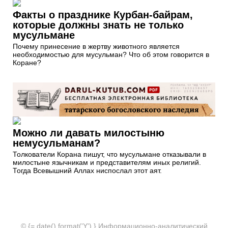
Факты о празднике Курбан-байрам,
которые должны знать не только
мусульмане
Почему принесение в жертву животного является
необходимостью для мусульман? Что об этом говорится в
Коране?
Можно ли давать милостыню
немусульманам?
Толкователи Корана пишут, что мусульмане отказывали в
милостыне язычникам и представителям иных религий.
Тогда Всевышний Аллах ниспослал этот аят.
© {= date().format('Y') } Информационно-аналитический