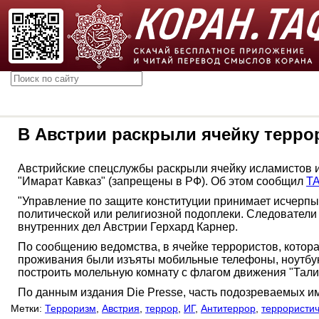
В Австрии раскрыли ячейку терро
Австрийские спецслужбы раскрыли ячейку исламистов из
"Имарат Кавказ" (запрещены в РФ). Об этом сообщил
Т
"Управление по защите конституции принимает исчерп
политической или религиозной подоплеки. Следователи 
внутренних дел Австрии Герхард Карнер.
По сообщению ведомства, в ячейке террористов, которая
проживания были изъяты мобильные телефоны, ноутбуки
построить молельную комнату с флагом движения "Тали
По данным издания Die Presse, часть подозреваемых и
Метки:
Терроризм
,
Австрия
,
террор
,
ИГ
,
Антитеррор
,
террористич