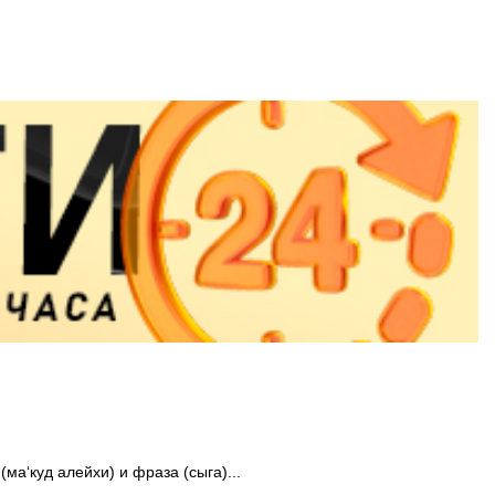
ма‘куд алейхи) и фраза (сыга)...