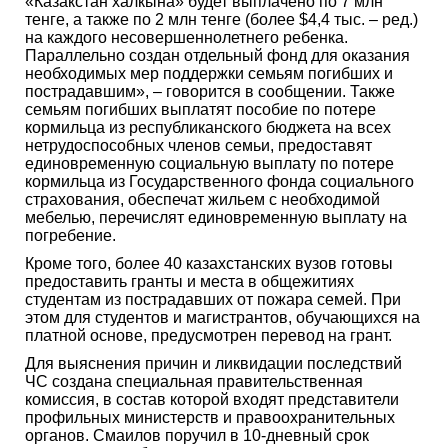
«Казакстан халкына» будет выплачено по 7 млн
тенге, а также по 2 млн тенге (более $4,4 тыс. – ред.)
на каждого несовершеннолетнего ребенка.
Параллельно создан отдельный фонд для оказания
необходимых мер поддержки семьям погибших и
пострадавшим», – говорится в сообщении. Также
семьям погибших выплатят пособие по потере
кормильца из республиканского бюджета на всех
нетрудоспособных членов семьи, предоставят
единовременную социальную выплату по потере
кормильца из Государственного фонда социального
страхования, обеспечат жильем с необходимой
мебелью, перечислят единовременную выплату на
погребение.
Кроме того, более 40 казахстанских вузов готовы
предоставить гранты и места в общежитиях
студентам из пострадавших от пожара семей. При
этом для студентов и магистрантов, обучающихся на
платной основе, предусмотрен перевод на грант.
Для выяснения причин и ликвидации последствий
ЧС создана специальная правительственная
комиссия, в состав которой входят представители
профильных министерств и правоохранительных
органов. Смаилов поручил в 10-дневный срок