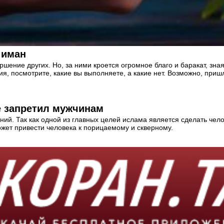
 иман
ение других. Но, за ними кроется огромное благо и баракат, зная 
я, посмотрите, какие вы выполняете, а какие нет. Возможно, приш
орок (ﷺ) строжайше запретил мужчинам
ий. Так как одной из главных целей ислама является сделать чел
может привести человека к порицаемому и скверному.