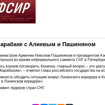
Карабахе с Алиевым и Пашиняном
-министром Армении Николом Пашиняном и президентом А
 прошла во время неформального саммита СНГ в Петербург
ось втроем поговорить. Конечно, главный вопрос – это уре
арабахом», – отметил глава российского государства на вс
жность обсудить ситуацию вокруг Лачинского коридора в К
ь в Лачинском коридоре».
аммит лидеров стран СНГ.