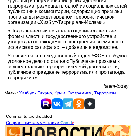
круга лиц и формирования у них идеологии
терроризма, размещал в одной из социальных сетей
публикации и комментарии, содержащие признаки
пропаганды международной террористической
организации «Хизб ут-Тахрир аль-Ислами».
«Подозреваемый негативно оценивал светские
формы власти и государственного устройства и
утверждал необходимость построения всемирного
исламского халифата», – добавили в ведомстве.
Уточняется, что следственный отдел УФСБ возбудил
уголовное дело по статье «Публичные призывы к
осуществлению террористической деятельности,
публичное оправдание терроризма или пропаганда
терроризма».
Islam-today
Метки:
Хизб ут - Тахрир
,
Крым
,
Экстремизм
,
Терроризм
Comments are disabled
Социальные комментарии
Cackl
e