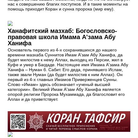
нас к совершению благих поступков. И в такие моменты на
помощь приходит Коран и сунна пророка (мир ему).
Ханафитский мазхаб: Богословско-
правовая школа Имама А'зама Абу
Ханифа
Основатель первого из 4-х сохранившихся до нашего
времени мазхаба Суннитов Имам А'зам Абу Ханифа, да
будет милостив к нему Аллах, выходец из Персии, жил в
Куфе и умер в Багдаде. Настоящее имя Имама А'зама Абу
Ханифа – Нуман б. Сабит. Его деда, принявшего Ислам,
также звали Нуман (да будет милостив к ним Аллах). Он
первый из 4-х главных Имамов Приверженцев Сунны.
Слово «Имам» здесь обозначает «ученый высшей
категории». Великий Имам А'зам Абу Ханифа является
опорой религии Пророка Мухаммада, да благословит его
Аллах и да приветствует.