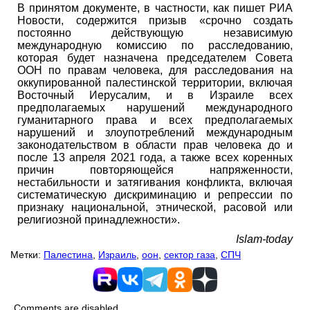
В принятом документе, в частности, как пишет РИА
Новости, содержится призыв «срочно создать
постоянно действующую независимую
международную комиссию по расследованию,
которая будет назначена председателем Совета
ООН по правам человека, для расследования на
оккупированной палестинской территории, включая
Восточный Иерусалим, и в Израиле всех
предполагаемых нарушений международного
гуманитарного права и всех предполагаемых
нарушений и злоупотреблений международным
законодательством в области прав человека до и
после 13 апреля 2021 года, а также всех коренных
причин повторяющейся напряженности,
нестабильности и затягивания конфликта, включая
систематическую дискриминацию и репрессии по
признаку национальной, этнической, расовой или
религиозной принадлежности».
Islam-today
Метки:
Палестина
,
Израиль
,
оон
,
сектор газа
,
СПЧ
Comments are disabled