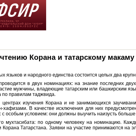
 чтению Корана и татарскому макаму
ых языков и народного единства состоится целых два круп
роводится в двух номинациях: на знание последних двух
частие мужчины, владеющие татарским или башкирским язы
а по правилам таджвида.
в центрах изучения Корана и не занимающихся заучиван
н-хафизами. В качестве исключения для них предусмотр
 с особым условием: они должны выучить наизусть больше 
о мухтасибата: по одному человеку на номинацию. Кажд
и Корана Татарстана. Заявки на участие принимаются на эл