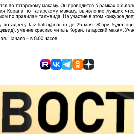
ся по татарскому макаму. Он проводится в рамках объявле
ия Корана по татарскому макаму, выявление лучших чтец
мом по правилам таджвида. На участие в этом конкурсе доп
 по адресу faiz-hafiz@mail.ru до 25 мая. Жюри будет оц
джвид), умение красиво читать Коран, татарский макам. У
ая. Начало – в 8.00 часов.