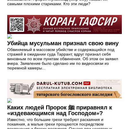
самыми плохими стариками. Кто эти люди?
Убийца мусульман признал свою вину
Обвиняемый в массовом убийстве и содержащийся под
стражей в ожидании суда Таррант, вдруг признал себя
виновным по всем пунктам обвинения. Об этом он заявил
вчера. Заявление было сделано им по видеосвязи из
тюремной камеры...
Каких людей Пророк ﷺ приравнял к
«издевающимся над Господом»?
Известно, что большие грехи требуют раскаяния и
покаяния, а малые грехи прощаются посредством
поклонения и благих поступков. Однако при некоторых