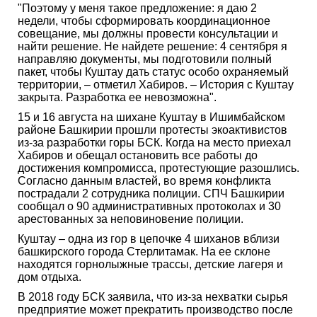
"Поэтому у меня такое предложение: я даю 2
недели, чтобы сформировать координационное
совещание, мы должны провести консультации и
найти решение. Не найдете решение: 4 сентября я
направляю документы, мы подготовили полный
пакет, чтобы Куштау дать статус особо охраняемый
территории, – отметил Хабиров. – История с Куштау
закрыта. Разработка ее невозможна".
15 и 16 августа на шихане Куштау в Ишимбайском
районе Башкирии прошли протесты экоактивистов
из-за разработки горы БСК. Когда на место приехал
Хабиров и обещал остановить все работы до
достижения компромисса, протестующие разошлись.
Согласно данным властей, во время конфликта
пострадали 2 сотрудника полиции. СПЧ Башкирии
сообщал о 90 административных протоколах и 30
арестованных за неповиновение полиции.
Куштау – одна из гор в цепочке 4 шиханов вблизи
башкирского города Стерлитамак. На ее склоне
находятся горнолыжные трассы, детские лагеря и
дом отдыха.
В 2018 году БСК заявила, что из-за нехватки сырья
предприятие может прекратить производство после