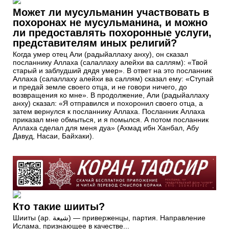
Может ли мусульманин участвовать в
похоронах не мусульманина, и можно
ли предоставлять похоронные услуги,
представителям иных религий?
Когда умер отец Али (радыйаллаху анху), он сказал
посланнику Аллаха (салаллаху алейхи ва саллям): «Твой
старый и заблудший дядя умер». В ответ на это посланник
Аллаха (салаллаху алейхи ва саллям) сказал ему: «Ступай
и предай земле своего отца, и не говори ничего, до
возвращения ко мне». В продолжение, Али (радыйаллаху
анху) сказал: «Я отправился и похоронил своего отца, а
затем вернулся к посланнику Аллаха. Посланник Аллаха
приказал мне обмыться, и я помылся. А потом посланник
Аллаха сделал для меня дуа» (Ахмад ибн Ханбал, Абу
Давуд, Насаи, Байхаки).
Кто такие шииты?
Шииты (ар. شيعة) — приверженцы, партия. Направление
Ислама, признающее в качестве...