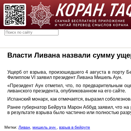
Власти Ливана назвали сумму уще
Ущерб от взрыва, произошедшего 4 августа в порту Б
Филиппом VI заявил президент Ливана Мишель Аун.
«Президент Аун отметил, что, по предварительным оц
ливанского президента, опубликованном на его сайте.
Испанский монарх, как отмечается, выразил соболезнов
Ранее губернатор Бейрута Марон Аббуд заявил, что на
в результате взрыва было частично или полностью разр
Метки:
Ливан
,
мишель аун
,
взрыв в бейруте