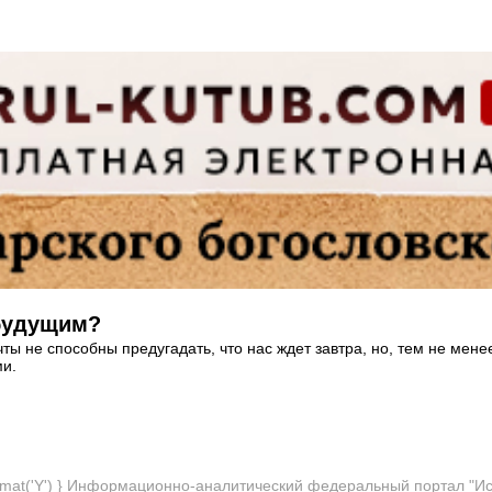
 будущим?
ы не способны предугадать, что нас ждет завтра, но, тем не мене
ми.
format('Y') } Информационно-аналитический федеральный портал "И