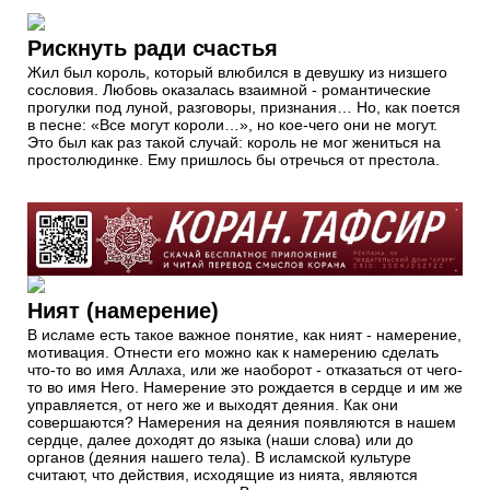
Рискнуть ради счастья
Жил был король, который влюбился в девушку из низшего
сословия. Любовь оказалась взаимной - романтические
прогулки под луной, разговоры, признания… Но, как поется
в песне: «Все могут короли…», но кое-чего они не могут.
Это был как раз такой случай: король не мог жениться на
простолюдинке. Ему пришлось бы отречься от престола.
Ният (намерение)
В исламе есть такое важное понятие, как ният - намерение,
мотивация. Отнести его можно как к намерению сделать
что-то во имя Аллаха, или же наоборот - отказаться от чего-
то во имя Него. Намерение это рождается в сердце и им же
управляется, от него же и выходят деяния. Как они
совершаются? Намерения на деяния появляются в нашем
сердце, далее доходят до языка (наши слова) или до
органов (деяния нашего тела). В исламской культуре
считают, что действия, исходящие из нията, являются