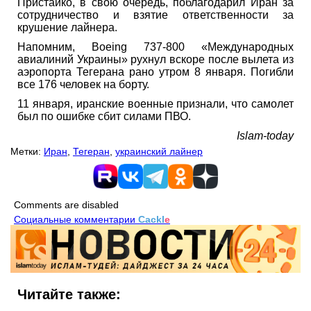
Пристайко, в свою очередь, поблагодарил Иран за
сотрудничество и взятие ответственности за
крушение лайнера.
Напомним, Boeing 737-800 «Международных
авиалиний Украины» рухнул вскоре после вылета из
аэропорта Тегерана рано утром 8 января. Погибли
все 176 человек на борту.
11 января, иранские военные признали, что самолет
был по ошибке сбит силами ПВО.
Islam-today
Метки:
Иран
,
Тегеран
,
украинский лайнер
Comments are disabled
Социальные комментарии
Cackl
e
Читайте также: