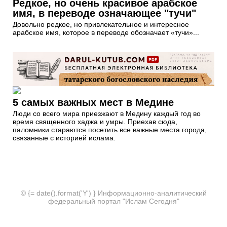
Редкое, но очень красивое арабское
имя, в переводе означающее "тучи"
Довольно редкое, но привлекательное и интересное
арабское имя, которое в переводе обозначает «тучи»...
5 самых важных мест в Медине
Люди со всего мира приезжают в Медину каждый год во
время священного хаджа и умры. Приехав сюда,
паломники стараются посетить все важные места города,
связанные с историей ислама.
© {= date().format('Y') } Информационно-аналитический
федеральный портал "Ислам Сегодня"