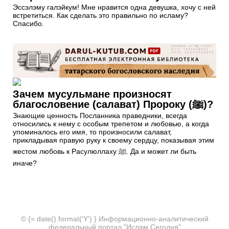
Эссэлэму галэйкум! Мне нравится одна девушка, хочу с ней
встретиться. Как сделать это правильно по исламу?
Спасибо.
Зачем мусульмане произносят
благословение (салават) Пророку (ﷺ)?
Знающие ценность Посланника праведники, всегда
относились к нему с особым трепетом и любовью, а когда
упоминалось его имя, то произносили салават,
прикладывая правую руку к своему сердцу, показывая этим
жестом любовь к Расулюллаху ﷺ. Да и может ли быть
иначе?
© {= date().format('Y') } Информационно-аналитический
федеральный портал "Ислам Сегодня"