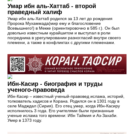
Умар ибн аль-Хаттаб - второй
праведный халиф
Умар ибн аль-Хаттаб родился за 13 лет до рождения
Пророка Мухаммада(мир ему и благословение
Всевышнего!) в Мекке (ориентировочно в 585 г.). Он был
довольно известным курайшитом и выступал в роли
посредника в урегулировании разногласий внутри своего
племени, а также в конфликтах с другими племенами.
Ибн-Касир - биография и труды
ученого-правоведа
Ибн-Касир – известный ученый-правовед ислама, историй,
толкователь хадисов и Корана. Родился он в 1301 году в
селе Мадждал (Сирия). Его отец умер, когда Ибн-Касиру
исполнилось 3 года. Его учителями были признанные
ученые ислама того времени: Ибн Таймия и Аз-Захаби.
Умер в 1373 году.