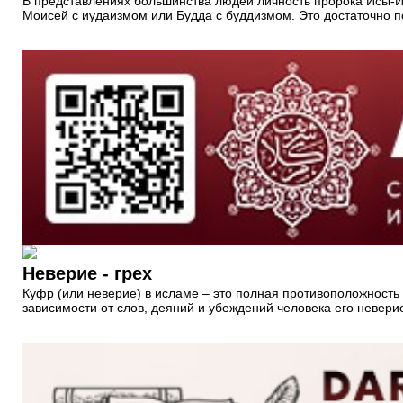
В представлениях большинства людей личность пророка Исы-Ии
Моисей с иудаизмом или Будда с буддизмом. Это достаточно п
Неверие - грех
Куфр (или неверие) в исламе – это полная противоположность 
зависимости от слов, деяний и убеждений человека его невер