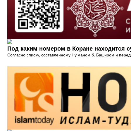
Под каким номером в Коране находится су
Согласно списку, составленному Ну‘маном б. Баширом и пере