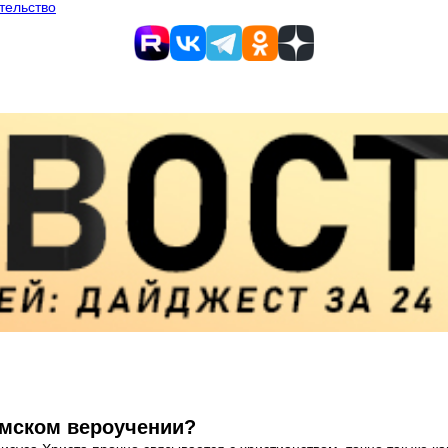
тельство
амском вероучении?