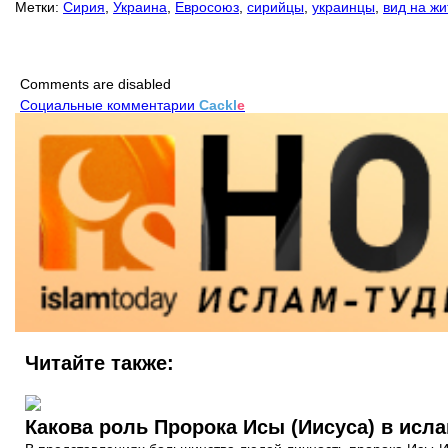
Метки:
Сирия
,
Украина
,
Евросоюз
,
сирийцы
,
украинцы
,
вид на жи
Comments are disabled
Социальные комментарии
Cackl
e
Читайте также:
Какова роль Пророка Исы (Иисуса) в исл