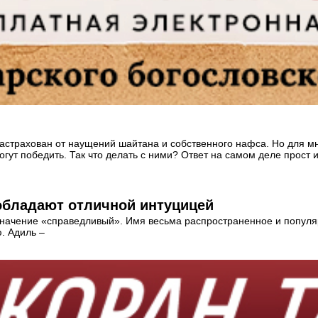
 застрахован от наущений шайтана и собственного нафса. Но для м
гут победить. Так что делать с ними? Ответ на самом деле прост и
обладают отличной интуцицей
 значение «справедливый». Имя весьма распространенное и популя
. Адиль –