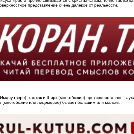
суса Христа прочно связывается с христианством, точно так же к
оверхностное представление очень далекое от реальности.
Иману (вере), так как и Ширк (многобожие) противопоставлен Таухи
ие (многобожие или лицемерие) бывает большим или малым.