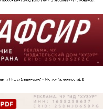
ак пророк Мухаммад (мир ему и благословение) с исламом,
ду, а Нифак (лицемерие) – Ихласу (искренности). В