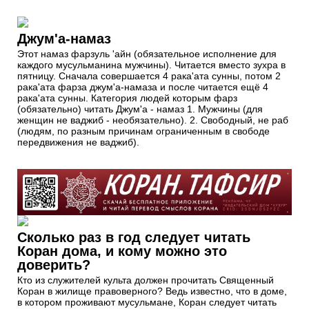
Джум'а-намаз
Этот намаз фарзуль 'айн (обязательное исполнение для
каждого мусульманина мужчины). Читается вместо зухра в
пятницу. Сначала совершается 4 рака'ата сунны, потом 2
рака'ата фарза джум'а-намаза и после читается ещё 4
рака'ата сунны. Категория людей которым фарз
(обязательно) читать Джум'а - намаз 1. Мужчины (для
женщин не ваджиб - необязательно). 2. Свободный, не раб
(людям, по разным причинам ограниченным в свободе
передвижения не ваджиб).
Сколько раз в год следует читать
Коран дома, и кому можно это
доверить?
Кто из служителей культа должен прочитать Священный
Коран в жилище правоверного? Ведь известно, что в доме,
в котором проживают мусульмане, Коран следует читать