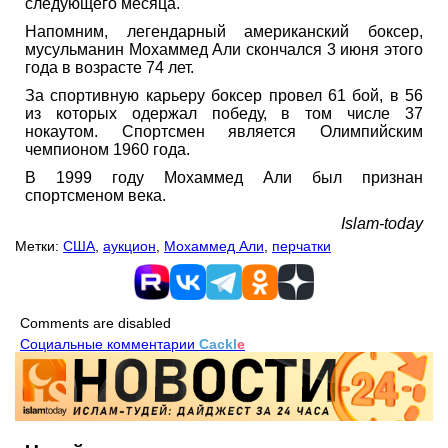
следующего месяца.
Напомним, легендарный американский боксер,
мусульманин Мохаммед Али скончался 3 июня этого
года в возрасте 74 лет.
За спортивную карьеру боксер провел 61 бой, в 56
из которых одержал победу, в том числе 37
нокаутом. Спортсмен является Олимпийским
чемпионом 1960 года.
В 1999 году Мохаммед Али был признан
спортсменом века.
Islam-today
Метки:
США
,
аукцион
,
Мохаммед Али
,
перчатки
Comments are disabled
Социальные комментарии
Cackl
e