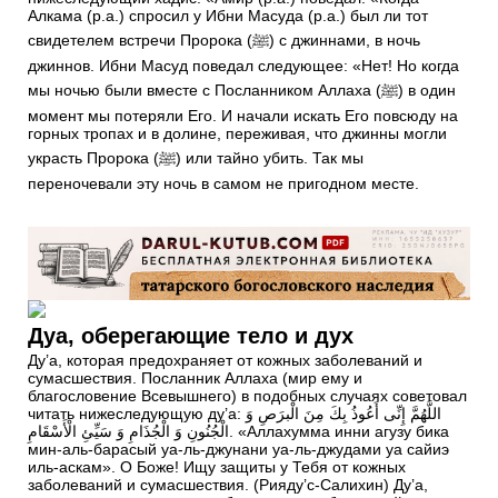
Алкама (р.а.) спросил у Ибни Масуда (р.а.) был ли тот
свидетелем встречи Пророка (ﷺ) с джиннами, в ночь
джиннов. Ибни Масуд поведал следующее: «Нет! Но когда
мы ночью были вместе с Посланником Аллаха (ﷺ) в один
момент мы потеряли Его. И начали искать Его повсюду на
горных тропах и в долине, переживая, что джинны могли
украсть Пророка (ﷺ) или тайно убить. Так мы
переночевали эту ночь в самом не пригодном месте.
Дуа, оберегающие тело и дух
Ду’а, которая предохраняет от кожных заболеваний и
сумасшествия. Посланник Аллаха (мир ему и
благословение Всевышнего) в подобных случаях советовал
читать нижеследующую ду’а: اللَّهُمَّ إِنِّى أَعُوذُ بِكَ مِنَ الْبرَصِ وَ
الْجُنُونِ وَ الْجُذَامِ وَ سَيِّئِ الْأَسْقَامِ. «Аллахумма инни агузу бика
мин-аль-барасый уа-ль-джунани уа-ль-джудами уа сайиэ
иль-аскам». О Боже! Ищу защиты у Тебя от кожных
заболеваний и сумасшествия. (Рияду’c-Салихин) Ду’а,