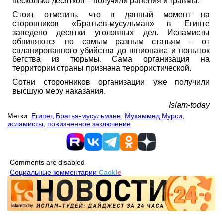
несколько десятков – получили ранения и травмы.
Стоит отметить, что в данный момент на
сторонников «Братьев-мусульман» в Египте
заведено десятки уголовных дел. Исламисты
обвиняются по самым разным статьям – от
спланированного убийства до шпионажа и попыток
бегства из тюрьмы. Сама организация на
территории страны признана террористической.
Сотни сторонников организации уже получили
высшую меру наказания.
Islam-today
Метки:
Египет
,
Братья-мусульмане
,
Мухаммед Мурси
,
исламисты
,
пожизненное заключение
Comments are disabled
Социальные комментарии
Cackl
e