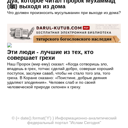
Дуа, которое читал Пророк Мухаммад
(ﷺ) выходя из дома
Что должен произносить мусульманин при выходе из дома?
Эти люди - лучшие из тех, кто
совершает грехи
Наш Пророк (мир ему) сказал: «Когда сотворишь зло,
впадешь в грех, тотчас сделай добро, соверши хороший
поступок, заслужи саваб, чтобы не стало того зла, того
греха. В Коране сказано: «Поистине, добрые деяния
удаляют злодеяния». Человек слаб и по своей
человеческой природе склонен к греху.
© {= date().format('Y') } Информационно-аналитический
федеральный портал "Ислам Сегодня"