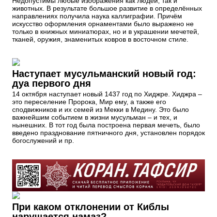
Недопустимы любые изображения как людей, так и
животных. В результате большое развитие в определённых
направлениях получила наука каллиграфии. Причём
искусство оформления орнаментами было выражено не
только в книжных миниатюрах, но и в украшении мечетей,
тканей, оружия, знаменитых ковров в восточном стиле.
Наступает мусульманский новый год:
дуа первого дня
14 октября наступает новый 1437 год по Хиджре. Хиджра –
это переселение Пророка, Мир ему, а также его
сподвижников и их семей из Мекки в Медину. Это было
важнейшим событием в жизни мусульман – и тех, и
нынешних. В тот год была построена первая мечеть, было
введено празднование пятничного дня, установлен порядок
богослужений и пр.
При каком отклонении от Киблы
нарушается намаз?