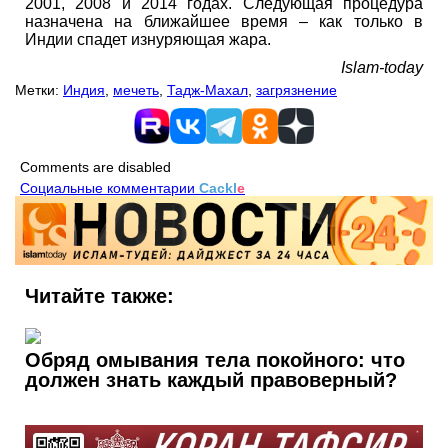
2001, 2008 и 2014 годах. Следующая процедура
назначена на ближайшее время – как только в
Индии спадет изнуряющая жара.
Islam-today
Метки:
Индия
,
мечеть
,
Тадж-Махал
,
загрязнение
Comments are disabled
Социальные комментарии
Cackl
e
Читайте также:
Обряд омывания тела покойного: что
должен знать каждый правоверный?