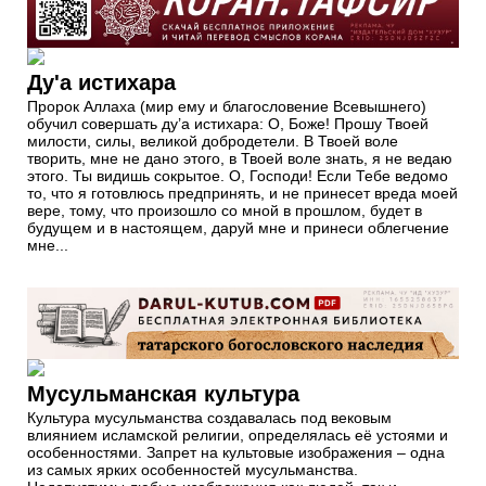
Ду'а истихара
Пророк Аллаха (мир ему и благословение Всевышнего)
обучил совершать ду’а истихара: О, Боже! Прошу Твоей
милости, силы, великой добродетели. В Твоей воле
творить, мне не дано этого, в Твоей воле знать, я не ведаю
этого. Ты видишь сокрытое. О, Господи! Если Тебе ведомо
то, что я готовлюсь предпринять, и не принесет вреда моей
вере, тому, что произошло со мной в прошлом, будет в
будущем и в настоящем, даруй мне и принеси облегчение
мне...
Мусульманская культура
Культура мусульманства создавалась под вековым
влиянием исламской религии, определялась её устоями и
особенностями. Запрет на культовые изображения – одна
из самых ярких особенностей мусульманства.