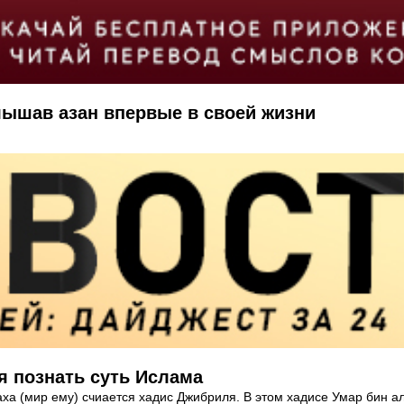
ышав азан впервые в своей жизни
я познать суть Ислама
 (мир ему) счиается хадис Джибриля. В этом хадисе Умар бин ал