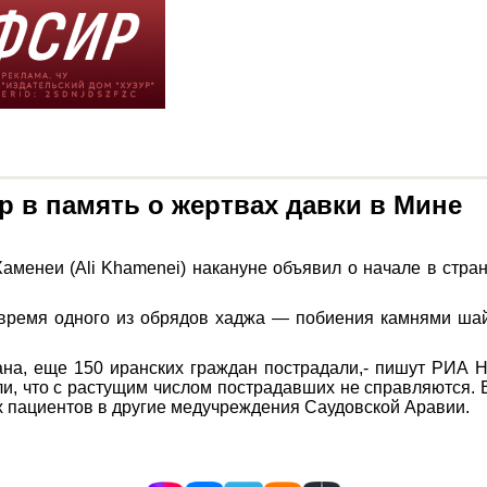
р в память о жертвах давки в Мине
менеи (Ali Khamenei) накануне объявил о начале в стране
 время одного из обрядов хаджа — побиения камнями шай
на, еще 150 иранских граждан пострадали,- пишут РИА Н
ли, что с растущим числом пострадавших не справляются. 
ых пациентов в другие медучреждения Саудовской Аравии.