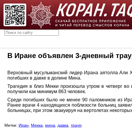
В Иране объявлен 3-дневный трау
Верховный мусульманский лидер Ирана аятолла Али Ха
погибших в давке в долине Мина.
Трагедия в близ Мекки произошла утром в четверг во
получили как минимум 863 человек.
Среди погибших было не менее 90 паломников из Ира
Ранее врачи 4 находящихся поблизости больниц заяви
больницах, при этом эвакуируя на вертолетах некотор
Метки:
Иран
,
Мекка
,
мина
,
давка
,
траур