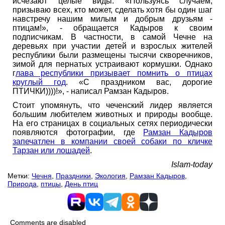
исчезают целые виды. «Пользуясь случаем,
призываю всех, кто может, сделать хотя бы один шаг
навстречу нашим милым и добрым друзьям -
птицам!», - обращается Кадыров к своим
подписчикам. В частности, в самой Чечне на
деревьях при участии детей и взрослых жителей
республики были размещены тысячи скворечников,
зимой для пернатых устраивают кормушки. Однако
г
лава республики призывает помнить о птицах
круглый год
. «С праздником вас, дорогие
ПТИЧКИ))))!», - написал Рамзан Кадыров.
Стоит упомянуть, что чеченский лидер является
большим любителем животных и природы вообще.
На его страницах в социальных сетях периодически
появляются фотографии, где
Рамзан Кадыров
запечатлен в компании своей собаки по кличке
Тарзан или лошадей
.
Islam-today
Метки:
Чечня
,
Праздники
,
Экология
,
Рамзан Кадыров
,
Природа
,
птицы
,
День птиц
Comments are disabled