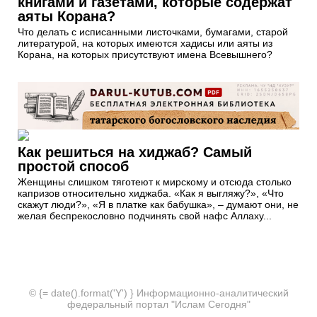
книгами и газетами, которые содержат
аяты Корана?
Что делать с исписанными листочками, бумагами, старой
литературой, на которых имеются хадисы или аяты из
Корана, на которых присутствуют имена Всевышнего?
Как решиться на хиджаб? Самый
простой способ
Женщины слишком тяготеют к мирскому и отсюда​ столько​
капризов относительно хиджаба. «Как я выгляжу?», «Что
скажут люди?», «Я в платке как бабушка», –​ думают они, не
желая беспрекословно подчинять свой нафс Аллаху...
© {= date().format('Y') } Информационно-аналитический
федеральный портал "Ислам Сегодня"