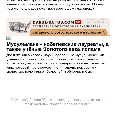
Известно, что Пророк (мир ему) шутил и играл со своими
женами, мог пошутить вместе со сподвижниками. Но над
чем же не следует смеяться верующему человеку?
Мусульмане - нобелевские лауреаты, а
также учёные Золотого века ислама
Достижения мировой науки, сделанные мусульманскими
учёными исламского золотого века, которые стояли у
истоков научной революции и подарили нам не только тот
мир, который нас окружает, но и поделились своими
знаниями, излечили от болезней и облегчили быт.
© {= date().format('Y') } Информационно-аналитический
федеральный портал "Ислам Сегодня"