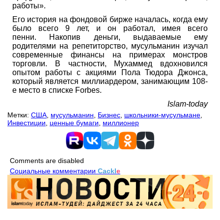
работы».
Его история на фондовой бирже началась, когда ему
было всего 9 лет, и он работал, имея всего
пенни. Накопив деньги, выдаваемые ему
родителями на репетиторство, мусульманин изучал
современные финансы на примерах монстров
торговли. В частности, Мухаммед вдохновился
опытом работы с акциями Пола Тюдора Джонса,
который является миллиардером, занимающим 108-
е место в списке Forbes.
Islam-today
Метки:
США
,
мусульманин
,
Бизнес
,
школьники-мусульмане
,
Инвестиции
,
ценные бумаги
,
миллионер
Comments are disabled
Социальные комментарии
Cackl
e