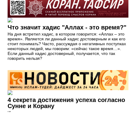
Что значит хадис "Аллах - это время?"
На дня встретил хадис, в котором говорится: «Аллах – это
время». Является ли данный хадис достоверным и как его
стоит понимать? Часто, рассуждая о негативных поступках
некоторых людей, мы говорим: «сейчас такое время…».
Если данный хадис достоверный, получается, что так
говорить нельзя?
4 секрета достижения успеха согласно
Сунне и Корану
Идея успеха одинаково характерна как для коранического
дискурса, так и для дискурса Сунны. Этой же идеей
одержим человек. Что такое успех, и как его достичь?