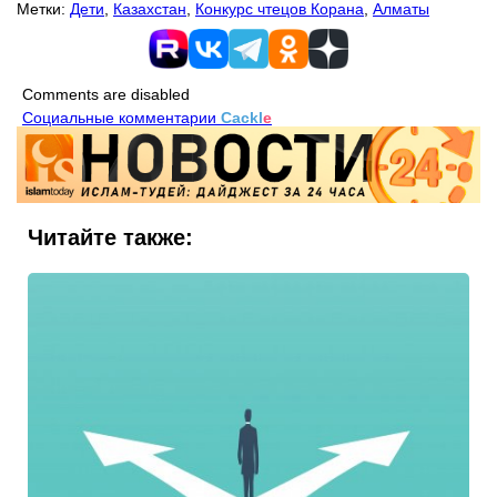
Метки:
Дети
,
Казахстан
,
Конкурс чтецов Корана
,
Алматы
Comments are disabled
Социальные комментарии
Cackl
e
Читайте также: