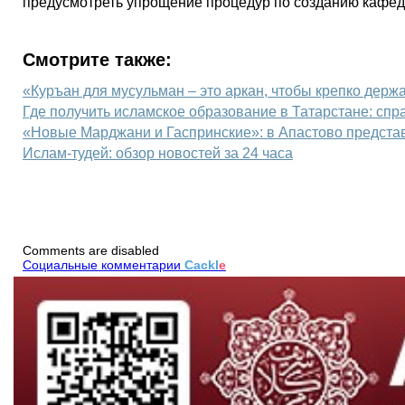
предусмотреть упрощение процедур по созданию кафед
Смотрите также:
«Куръан для мусульман – это аркан, чтобы крепко держа
Где получить исламское образование в Татарстане: спр
«Новые Марджани и Гаспринские»: в Апастово предста
Ислам-тудей: обзор новостей за 24 часа
Comments are disabled
Социальные комментарии
Cackl
e