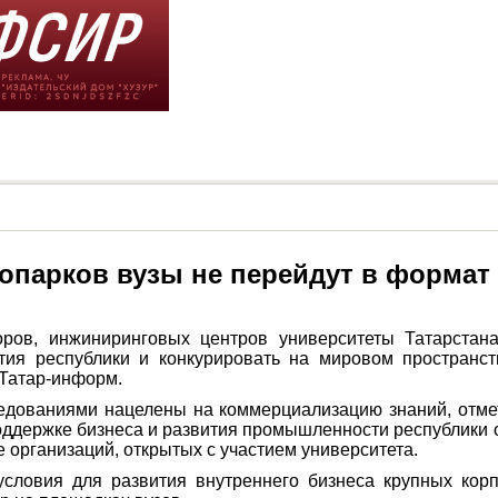
опарков вузы не перейдут в формат 
оров, инжиниринговых центров университеты Татарстан
тия республики и конкурировать на мировом пространст
 Татар-информ.
ледованиями нацелены на коммерциализацию знаний, отме
оддержке бизнеса и развития промышленности республики
е организаций, открытых с участием университета.
ловия для развития внутреннего бизнеса крупных корп