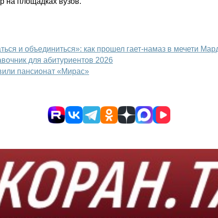
р на площадках вузов.
ться и объединиться»: как прошел гает-намаз в мечети Мар
авочник для абитуриентов 2026
вили пансионат «Мирас»