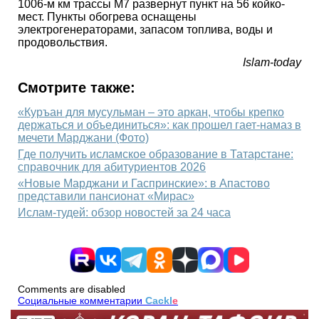
1006-м км трассы М7 развернут пункт на 56 койко-
мест. Пункты обогрева оснащены
электрогенераторами, запасом топлива, воды и
продовольствия.
Islam-today
Смотрите также:
«Куръан для мусульман – это аркан, чтобы крепко
держаться и объединиться»: как прошел гает-намаз в
мечети Марджани (Фото)
Где получить исламское образование в Татарстане:
справочник для абитуриентов 2026
«Новые Марджани и Гаспринские»: в Апастово
представили пансионат «Мирас»
Ислам-тудей: обзор новостей за 24 часа
Comments are disabled
Социальные комментарии
Cackl
e