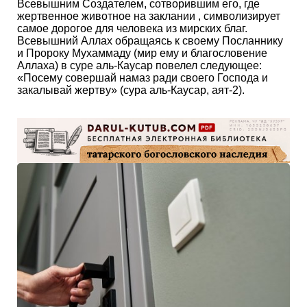
Всевышним Создателем, сотворившим его, где
жертвенное животное на заклании , символизирует
самое дорогое для человека из мирских благ.
Всевышний Аллах обращаясь к своему Посланнику
и Пророку Мухаммаду (мир ему и благословение
Аллаха) в суре аль-Каусар повелел следующее:
«Посему совершай намаз ради своего Господа и
закалывай жертву» (сура аль-Каусар, аят-2).