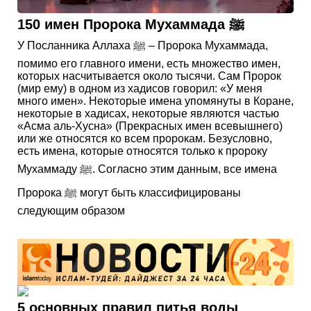
150 имен Пророка Мухаммада ﷺ
У Посланника Аллаха ﷺ – Пророка Мухаммада,
помимо его главного имени, есть множество имен,
которых насчитывается около тысячи. Сам Пророк
(мир ему) в одном из хадисов говорил: «У меня
много имен». Некоторые имена упомянуты в Коране,
некоторые в хадисах, некоторые являются частью
«Асма аль-Хусна» (Прекрасных имен всевышнего)
или же относятся ко всем пророкам. Безусловно,
есть имена, которые относятся только к пророку
Мухаммаду ﷺ. Согласно этим данным, все имена
Пророка ﷺ могут быть классифицированы
следующим образом
5 основных правил питья воды