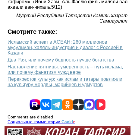
кафиром». (Ибни Хазм, Аль-Фаслю филь миляли вал
ахвали ван-нихаль,5\12)
Муфтий Республики Татарстан Камиль хазрат
Самигуллин
Смотрите также:
Исламский аспект в АСЕАН: 260 миллионов
мусульман, халяль-индустрия и диалог с Россией в
Казани
Два Рая, или почему бедность лучше богатства
Наставление пятницы: умеренность – путь ислама,
или почему фанатизм чужд вере
Перекресток культур: как ислам и татары повлияли
на культуру мордвы, марийцев и удмуртов
Comments are disabled
Социальные комментарии
Cackl
e