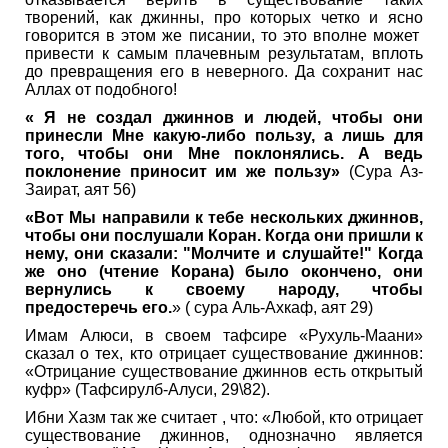
творений, как джинны, про которых четко и ясно
говорится в этом же писании, то это вполне может
привести к самым плачевным результатам, вплоть
до превращения его в неверного. Да сохранит нас
Аллах от подобного!
« Я не создал джиннов и людей, чтобы они
принесли Мне какую-либо пользу, а лишь для
того, чтобы они Мне поклонялись. А ведь
поклонение приносит им же пользу»
(Сура Аз-
Заират, аят 56)
«Вот Мы направили к тебе нескольких джиннов,
чтобы они послушали Коран. Когда они пришли к
нему, они сказали: "Молчите и слушайте!" Когда
же оно (чтение Корана) было окончено, они
вернулись к своему народу, чтобы
предостеречь его.
» ( сура Аль-Ахкаф, аят 29)
Имам Алюси, в своем тафсире «Рухуль-Маани»
сказал о тех, кто отрицает существование джиннов:
«Отрицание существование джиннов есть открытый
куфр» (Тафсирулб-Алуси, 29\82).
Ибни Хазм так же считает , что: «Любой, кто отрицает
существование джиннов, однозначно является