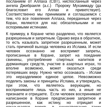
посланием от Аллаха (СВТ), ниспосланный через
ангела Джибраиля (а.с.) Пророку Мухаммаду (да
благословит его Аллах и приветствует).
Соответственно мы принимаем и соглашаемся с
тем, что все повеления Аллаха, переданные через
Коран, являются для нас обязательными и не
оспоримыми истинами.
К примеру, в Коране четко разделено, что является
разрешенным и запретным. Однако вера в обратное,
то есть называть запретное разрешенным, может
стать причиной выхода человека из Ислама. И если
человек осознанно не воспримет запреты,
прописанные в Коране, запрет на поедание
свинины, употребление спиртных напитков и
дурманящих средств, участие в азартных играх, то
вполне возможно, может оказаться среди
потерявших веру. Нужно четко осознавать - Ислам
это неразделимое единое целое. Невозможно
поделить законы и принципы Ислама, и утверждать,
при этом, что являетесь верующим, но
воспринимаете лишь часть из них, а иные не
признаете и отрицаете. Если человек воспринимает
написанное в Коране предписание запретное и
разрешенное, как истину, но отрицает и
отказывается верить в существование таких