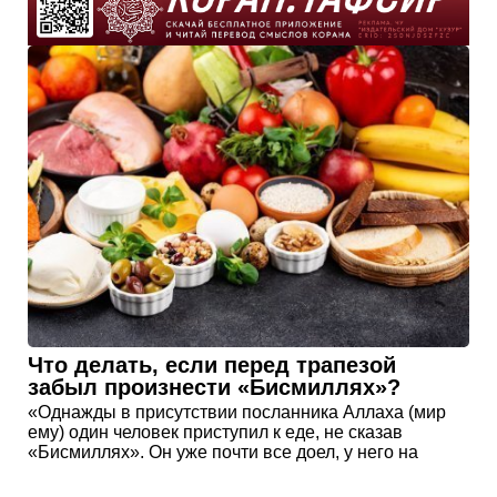
Что делать, если перед трапезой
забыл произнести «Бисмиллях»?
«Однажды в присутствии посланника Аллаха (мир
ему) один человек приступил к еде, не сказав
«Бисмиллях». Он уже почти все доел, у него на
тарелке оставался последний кусок, когда он,
поднеся его ко рту, сказал