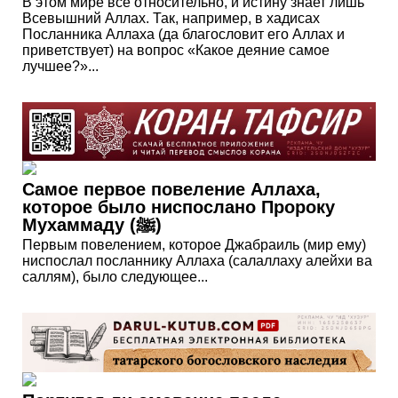
В этом мире все относительно, и истину знает лишь
Всевышний Аллах. Так, например, в хадисах
Посланника Аллаха (да благословит его Аллах и
приветствует) на вопрос «Какое деяние самое
лучшее?»...
Самое первое повеление Аллаха,
которое было ниспослано Пророку
Мухаммаду (ﷺ)
Первым повелением, которое Джабраиль (мир ему)
ниспослал посланнику Аллаха (салаллаху алейхи ва
саллям), было следующее...