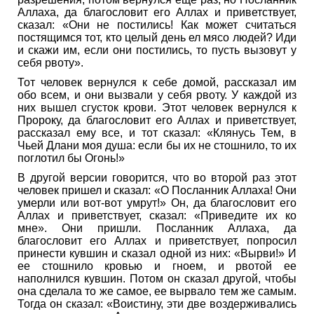
Аллаха, да благословит его Аллах и приветствует,
сказал: «Они не постились! Как может считаться
постящимся тот, кто целый день ел мясо людей? Иди
и скажи им, если они постились, то пусть вызовут у
себя рвоту».
Тот человек вернулся к себе домой, рассказал им
обо всем, и они вызвали у себя рвоту. У каждой из
них вышел сгусток крови. Этот человек вернулся к
Пророку, да благословит его Аллах и приветствует,
рассказал ему все, и тот сказал: «Клянусь Тем, в
Чьей Длани моя душа: если бы их не стошнило, то их
поглотил бы Огонь!»
В другой версии говорится, что во второй раз этот
человек пришел и сказал: «О Посланник Аллаха! Они
умерли или вот-вот умрут!» Он, да благословит его
Аллах и приветствует, сказал: «Приведите их ко
мне». Они пришли. Посланник Аллаха, да
благословит его Аллах и приветствует, попросил
принести кувшин и сказал одной из них: «Вырви!» И
ее стошнило кровью и гноем, и рвотой ее
наполнился кувшин. Потом он сказал другой, чтобы
она сделала то же самое, ее вырвало тем же самым.
Тогда он сказал: «Воистину, эти две воздерживались