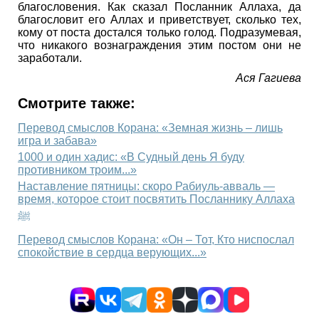
благословения. Как сказал Посланник Аллаха, да
благословит его Аллах и приветствует, сколько тех,
кому от поста достался только голод. Подразумевая,
что никакого вознаграждения этим постом они не
заработали.
Ася Гагиева
Смотрите также:
Перевод смыслов Корана: «Земная жизнь – лишь
игра и забава»
1000 и один хадис: «В Судный день Я буду
противником троим...»
Наставление пятницы: скоро Рабиуль-авваль —
время, которое стоит посвятить Посланнику Аллаха
ﷺ
Перевод смыслов Корана: «Он – Тот, Кто ниспослал
спокойствие в сердца верующих...»