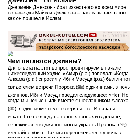
Джексона – об Исламе
Джермейн Джексон - брат известного во всем мире
поп-звезды Майкла Джексона – рассказывает о том,
как он пришёл в Ислам
Чем питаются джинны?
Для ответа на этот вопрос процитируем в начале
нижеследующий хадис: «Амир (р.а.) поведал: «Когда
Алкама (р.а.) спросил у Ибни Масуда (р.а.) был ли тот
свидетелем встречи Пророка (ﷺ) с джиннами, в ночь
джиннов. Ибни Масуд поведал следующее: «Нет! Но
когда мы ночью были вместе с Посланником Аллаха
(ﷺ) в один момент мы потеряли Его. И начали
искать Его повсюду на горных тропах и в долине,
переживая, что джинны могли украсть Пророка (ﷺ)
или тайно убить. Так мы переночевали эту ночь в