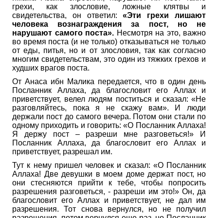
грехи, как злословие, ложные клятвы и
свидетельства, он ответил:
«Эти грехи лишают
человека вознаграждения за пост, но не
нарушают самого поста».
Несмотря на это, важно
во время поста (и не только) отказываться не только
от еды, питья, но и от злословия, так как согласно
многим свидетельствам, это один из тяжких грехов и
худших врагов поста.
От Анаса ибн Малика передается, что в один день
Посланник Аллаха, да благословит его Аллах и
приветствует, велел людям поститься и сказал: «Не
разговляйтесь, пока я не скажу вам». И люди
держали пост до самого вечера. Потом они стали по
одному приходить и говорить: «О Посланник Аллаха!
Я держу пост – разреши мне разговеться!» И
Посланник Аллаха, да благословит его Аллах и
приветствует, разрешал им.
Тут к нему пришел человек и сказал: «О Посланник
Аллаха! Две девушки в моем доме держат пост, но
они стесняются прийти к тебе, чтобы попросить
разрешения разговеться, - разреши им это!» Он, да
благословит его Аллах и приветствует, не дал им
разрешения. Тот снова вернулся, но не получил
разрешения, потом вернулся еще раз, но Посланник