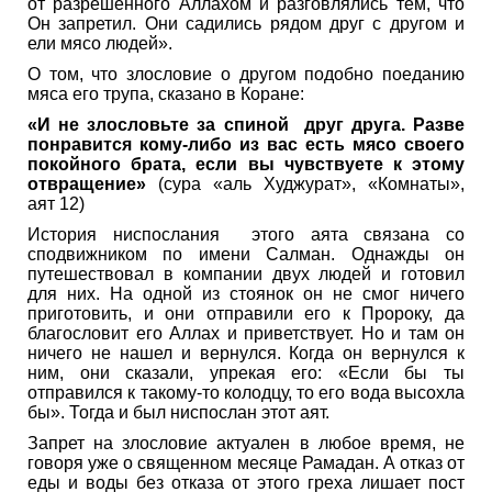
от разрешенного Аллахом и разговлялись тем, что
Он запретил. Они садились рядом друг с другом и
ели мясо людей».
О том, что злословие о другом подобно поеданию
мяса его трупа, сказано в Коране:
«И не злословьте за спиной друг друга. Разве
понравится кому-либо из вас есть мясо своего
покойного брата, если вы чувствуете к этому
отвращение»
(сура «аль Худжурат», «Комнаты»,
аят 12)
История ниспослания этого аята связана со
сподвижником по имени Салман. Однажды он
путешествовал в компании двух людей и готовил
для них. На одной из стоянок он не смог ничего
приготовить, и они отправили его к Пророку, да
благословит его Аллах и приветствует. Но и там он
ничего не нашел и вернулся. Когда он вернулся к
ним, они сказали, упрекая его: «Если бы ты
отправился к такому-то колодцу, то его вода высохла
бы». Тогда и был ниспослан этот аят.
Запрет на злословие актуален в любое время, не
говоря уже о священном месяце Рамадан. А отказ от
еды и воды без отказа от этого греха лишает пост