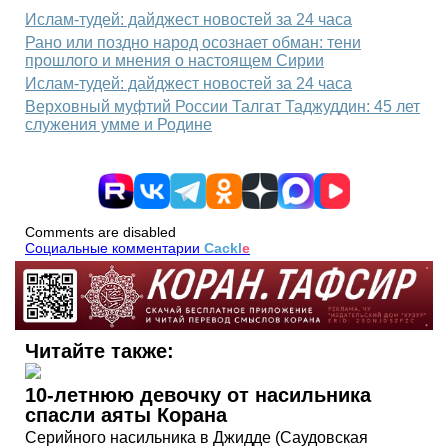
Ислам-тудей: дайджест новостей за 24 часа
Рано или поздно народ осознает обман: тени
прошлого и мнения о настоящем Сирии
Ислам-тудей: дайджест новостей за 24 часа
Верховный муфтий России Талгат Таджуддин: 45 лет
служения умме и Родине
Comments are disabled
Социальные комментарии
Cackl
e
Читайте также:
10-летнюю девочку от насильника
спасли аяты Корана
Серийного насильника в Джидде (Саудовская