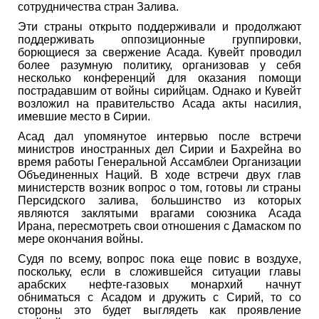
сотрудничества стран Залива.
Эти страны открыто поддерживали и продолжают
поддерживать оппозиционные группировки,
борющиеся за свержение Асада. Кувейт проводил
более разумную политику, организовав у себя
несколько конференций для оказания помощи
пострадавшим от войны сирийцам. Однако и Кувейт
возложил на правительство Асада акты насилия,
имевшие место в Сирии.
Асад дал упомянутое интервью после встречи
министров иностранных дел Сирии и Бахрейна во
время работы Генеральной Ассамблеи Организации
Объединенных Наций. В ходе встречи двух глав
министерств возник вопрос о том, готовы ли страны
Персидского залива, большинство из которых
являются заклятыми врагами союзника Асада
Ирана, пересмотреть свои отношения с Дамаском по
мере окончания войны.
Судя по всему, вопрос пока еще повис в воздухе,
поскольку, если в сложившейся ситуации главы
арабских нефте-газовых монархий начнут
обниматься с Асадом и дружить с Сирий, то со
стороны это будет выглядеть как проявление