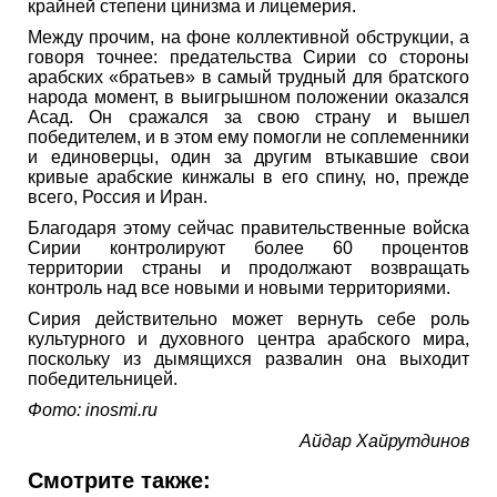
крайней степени цинизма и лицемерия.
Между прочим, на фоне коллективной обструкции, а
говоря точнее: предательства Сирии со стороны
арабских «братьев» в самый трудный для братского
народа момент, в выигрышном положении оказался
Асад. Он сражался за свою страну и вышел
победителем, и в этом ему помогли не соплеменники
и единоверцы, один за другим втыкавшие свои
кривые арабские кинжалы в его спину, но, прежде
всего, Россия и Иран.
Благодаря этому сейчас правительственные войска
Сирии контролируют более 60 процентов
территории страны и продолжают возвращать
контроль над все новыми и новыми территориями.
Сирия действительно может вернуть себе роль
культурного и духовного центра арабского мира,
поскольку из дымящихся развалин она выходит
победительницей.
Фото: inosmi.ru
Айдар Хайрутдинов
Смотрите также: