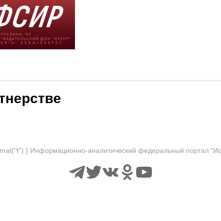
тнерстве
format('Y') } Информационно-аналитический федеральный портал "И