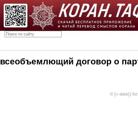
всеобъемлющий договор о пар
© {= date().