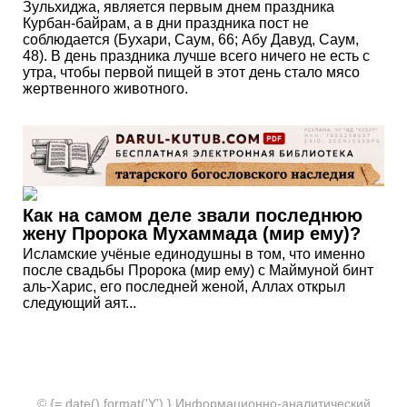
Зульхиджа, является первым днем праздника
Курбан-байрам, а в дни праздника пост не
соблюдается (Бухари, Саум, 66; Абу Давуд, Саум,
48). В день праздника лучше всего ничего не есть с
утра, чтобы первой пищей в этот день стало мясо
жертвенного животного.
Как на самом деле звали последнюю
жену Пророка Мухаммада (мир ему)?
Исламские учёные единодушны в том, что именно
после свадьбы Пророка (мир ему) с Маймуной бинт
аль-Харис, его последней женой, Аллах открыл
следующий аят...
© {= date().format('Y') } Информационно-аналитический