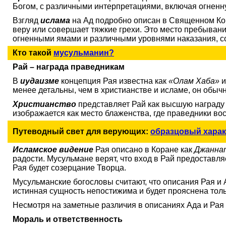
Богом, с различными интерпретациями, включая огненн
Взгляд
ислама
на Ад подробно описан в Священном Кор
веру или совершает тяжкие грехи. Это место пребывани
огненными ямами и различными уровнями наказания, с
Кто такой
мусульманин?
Рай – награда праведникам
В
иудаизме
концепция Рая известна как
«Олам Хаба»
и
менее детальны, чем в христианстве и исламе, он обычн
Христианство
представляет Рай как высшую награду 
изображается как место блаженства, где праведники во
Путеводный свет для верующих:
Исламское видение
Рая описано в Коране как
Джанна
радости. Мусульмане верят, что вход в Рай предоставл
Рая будет созерцание Творца.
Мусульманские богословы считают, что описания Рая и 
истинная сущность непостижима и будет прояснена толь
Несмотря на заметные различия в описаниях Ада и Рая
Мораль и ответственность