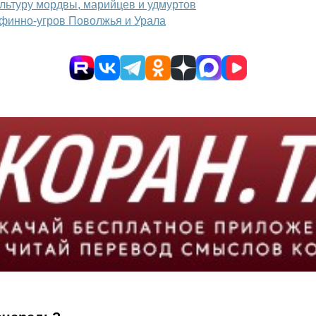
ультуру мордвы, марийцев и удмуртов
т финно-угров Поволжья и Урала