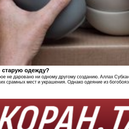
 отдавал свою старую одежду?
ое не даровано ни одному другому созданию. Аллах Субхан
х срамных мест и украшения. Однако одеяние из богобояз