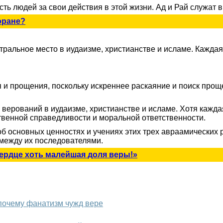
ть людей за свои действия в этой жизни. Ад и Рай служат 
оране?
альное место в иудаизме, христианстве и исламе. Каждая 
и прощения, поскольку искреннее раскаяние и поиск проще
ерований в иудаизме, христианстве и исламе. Хотя каждая
твенной справедливости и моральной ответственности.
б основных ценностях и учениях этих трех авраамических 
между их последователями.
 сердце хоть малейшая доля веры!»
 почему фанатизм чужд вере