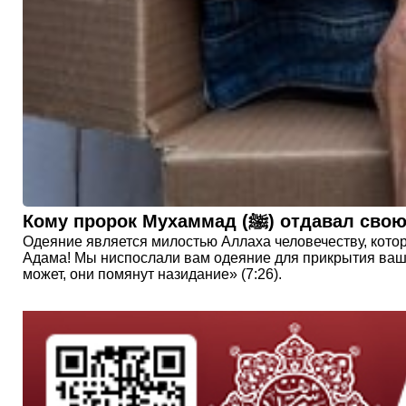
Кому пророк Мухаммад (ﷺ)
Одеяние является милостью Аллаха человечеству, котор
Адама! Мы ниспослали вам одеяние для прикрытия ваши
может, они помянут назидание» (7:26).