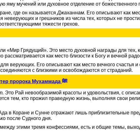
ую яму мучений или духовное отделение от божественного 
ане, где он называется
Джаханнам.
Его описывают как мест
я неверующих и грешников из числа тех, которых не простил
оответствующими тяжести грехов.
ли «Мир Грядущий». Это место духовной награды для тех, к
о рассматривается как место близости к Богу и вечной радо
для верующих. Его описывают как место вечного счастья и 
ссоединяются с близкими и освобождаются от страданий.
образцовый характер пророка Мухаммада ﷺ
т.
Это Рай невообразимой красоты и удовольствия, с описа
яется тем, кто прожил праведную жизнь, выполняя свои рел
Ада в Коране и Сунне отражают лишь приблизительные пред
ко после Судного дня.
 между этими тремя конфессиями, есть и общие темы, выхо