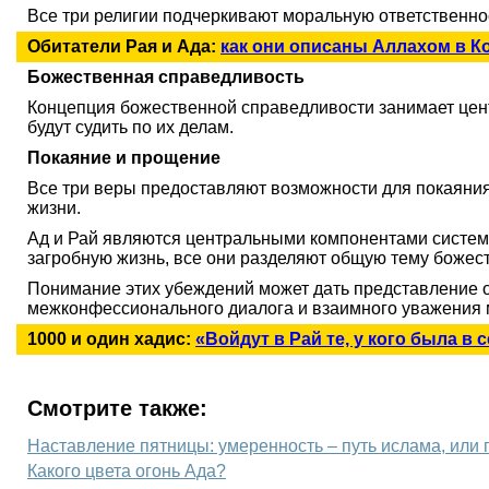
Все три религии подчеркивают моральную ответственнос
Обитатели Рая и Ада:
как они описаны Аллахом в К
Божественная справедливость
Концепция божественной справедливости занимает центр
будут судить по их делам.
Покаяние и прощение
Все три веры предоставляют возможности для покаяния 
жизни.
Ад и Рай являются центральными компонентами систем в
загробную жизнь, все они разделяют общую тему божес
Понимание этих убеждений может дать представление о
межконфессионального диалога и взаимного уважения 
1000 и один хадис:
«Войдут в Рай те, у кого была в
Смотрите также:
Наставление пятницы: умеренность – путь ислама, или
Какого цвета огонь Ада?