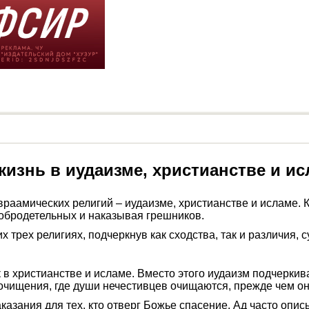
изнь в иудаизме, христианстве и и
враамических религий – иудаизме, христианстве и исламе. 
добродетельных и наказывая грешников.
их трех религиях, подчеркнув как сходства, так и различия
к в христианстве и исламе. Вместо этого иудаизм подчерки
очищения, где души нечестивцев очищаются, прежде чем он
казания для тех, кто отверг Божье спасение. Ад часто опис