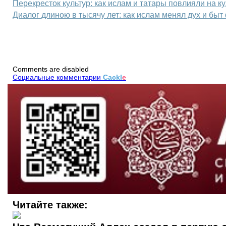
Перекресток культур: как ислам и татары повлияли на к
Диалог длиною в тысячу лет: как ислам менял дух и бы
Comments are disabled
Социальные комментарии
Cackl
e
Читайте также: