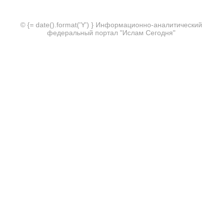
© {= date().format('Y') } Информационно-аналитический
федеральный портал "Ислам Сегодня"